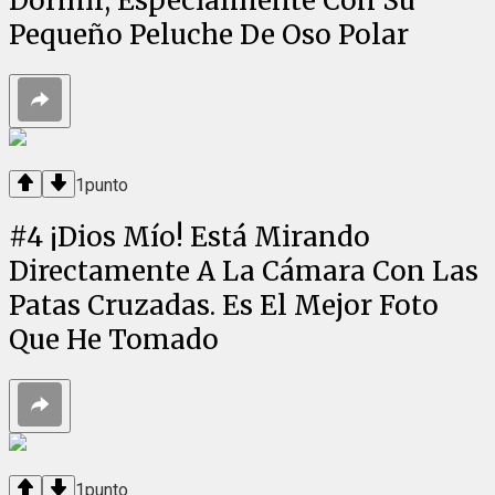
Dormir, Especialmente Con Su
Pequeño Peluche De Oso Polar
1
punto
#
4
¡Dios Mío! Está Mirando
Directamente A La Cámara Con Las
Patas Cruzadas. Es El Mejor Foto
Que He Tomado
1
punto