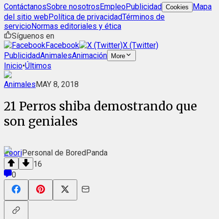
Contáctanos
Sobre nosotros
Empleo
Publicidad
Mapa
Cookies
del sitio web
Política de privacidad
Términos de
servicio
Normas editoriales y ética
Síguenos en
Facebook
X (Twitter)
Publicidad
Animales
Animación
More
Inicio
•
Últimos
Animales
MAY 8, 2018
21 Perros shiba demostrando que
son geniales
Zoori
Personal de BoredPanda
16
0