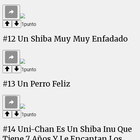
1
punto
#
12
Un Shiba Muy Muy Enfadado
1
punto
#
13
Un Perro Feliz
1
punto
#
14
Uni-Chan Es Un Shiba Inu Que
Tiene 7 Años Y Le Encantan Los