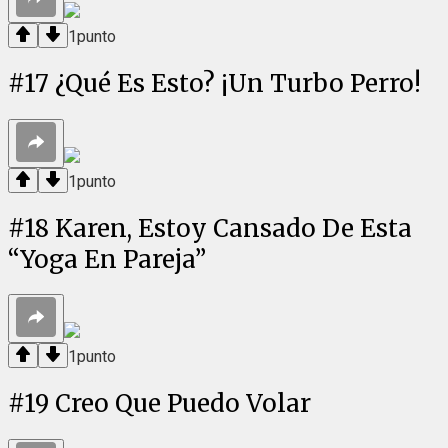
1
punto
#
17
¿Qué Es Esto? ¡Un Turbo Perro!
1
punto
#
18
Karen, Estoy Cansado De Esta
“Yoga En Pareja”
1
punto
#
19
Creo Que Puedo Volar