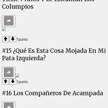
Columpios
1
punto
#
15
¿Qué Es Esta Cosa Mojada En Mi
Pata Izquierda?
1
punto
#
16
Los Compañeros De Acampada