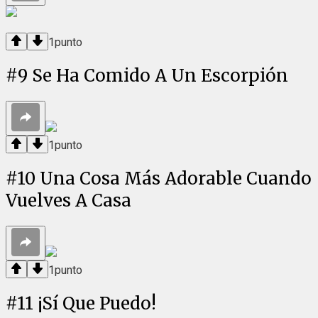
1
punto
#
9
Se Ha Comido A Un Escorpión
1
punto
#
10
Una Cosa Más Adorable Cuando
Vuelves A Casa
1
punto
#
11
¡Sí Que Puedo!