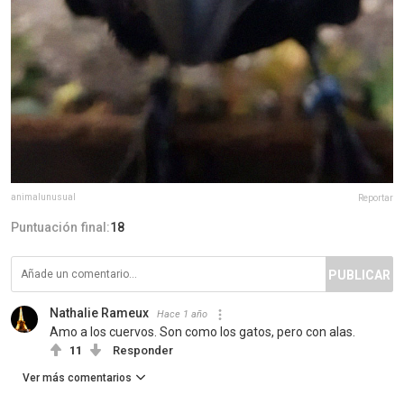
animalunusual
Reportar
Puntuación final:
18
PUBLICAR
Nathalie Rameux
Hace 1 año
Amo a los cuervos. Son como los gatos, pero con alas.
11
Responder
Ver más comentarios