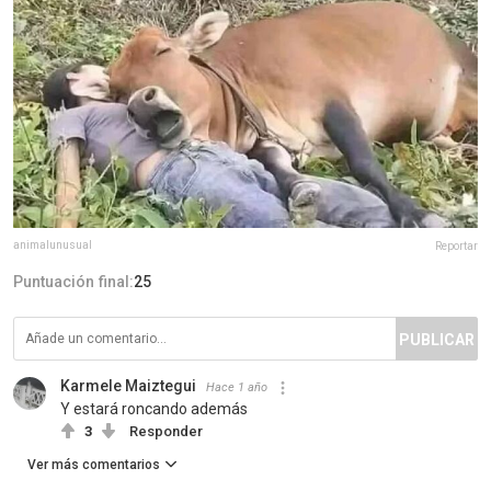
animalunusual
Reportar
Puntuación final:
25
PUBLICAR
Karmele Maiztegui
Hace 1 año
Y estará roncando además
3
Responder
Ver más comentarios