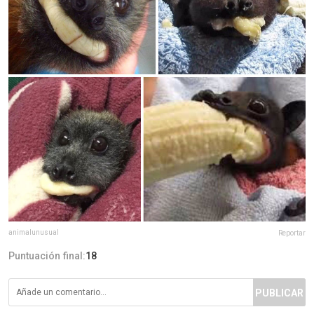
animalunusual
Reportar
Puntuación final:
18
PUBLICAR