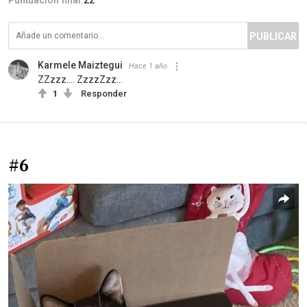
Puntuación final:
22
PUBLICAR
Karmele Maiztegui
Hace 1 año
ZZzzz.... ZzzzZzz...
1
Responder
#6