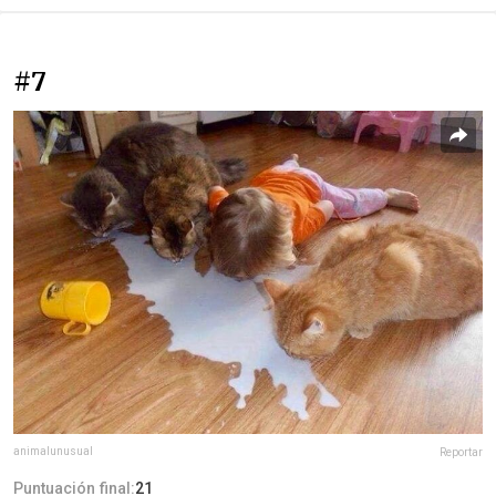
#7
animalunusual
Reportar
Puntuación final:
21