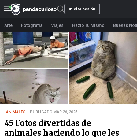
Iniciar sesión
Arte
Fotografía
Viajes
Hazlo Tú Mismo
Buenas Not
ANIMALES
PUBLICADO MAR 26, 2025
45 Fotos divertidas de
animales haciendo lo que les