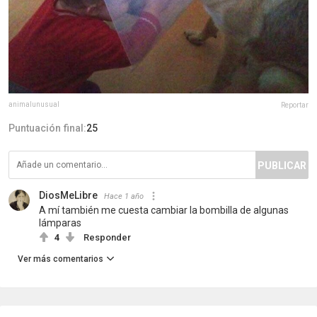
animalunusual
Reportar
Puntuación final:
25
PUBLICAR
DiosMeLibre
Hace 1 año
A mí también me cuesta cambiar la bombilla de algunas
lámparas
4
Responder
Ver más comentarios