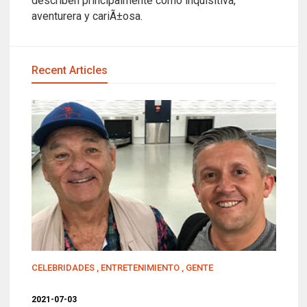
describen principalmente como inquisitiva,
aventurera y cariÃ±osa.
Recent Articles
CELEBRIDADES
,
ENTRETENIMIENTO
,
GENTE
2021-07-03