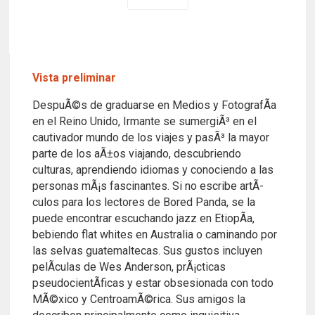
Vista preliminar
DespuÃ©s de graduarse en Medios y FotografÃ­a
en el Reino Unido, Irmante se sumergiÃ³ en el
cautivador mundo de los viajes y pasÃ³ la mayor
parte de los aÃ±os viajando, descubriendo
culturas, aprendiendo idiomas y conociendo a las
personas mÃ¡s fascinantes. Si no escribe artÃ­
culos para los lectores de Bored Panda, se la
puede encontrar escuchando jazz en EtiopÃ­a,
bebiendo flat whites en Australia o caminando por
las selvas guatemaltecas. Sus gustos incluyen
pelÃ­culas de Wes Anderson, prÃ¡cticas
pseudocientÃ­ficas y estar obsesionada con todo
MÃ©xico y CentroamÃ©rica. Sus amigos la