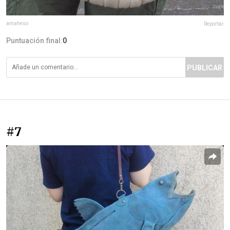
amaheso
Reportar
Puntuación final:
0
PUBLICAR
#7