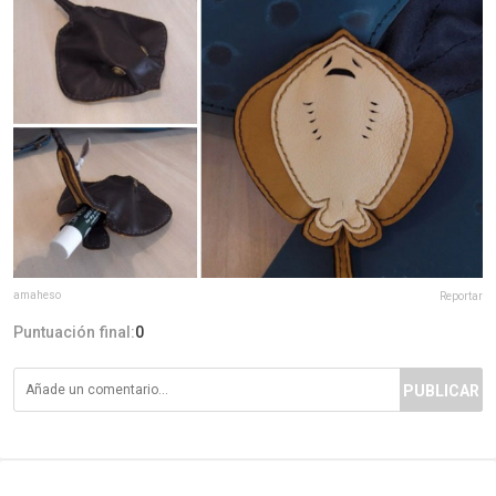
amaheso
Reportar
Puntuación final:
0
PUBLICAR