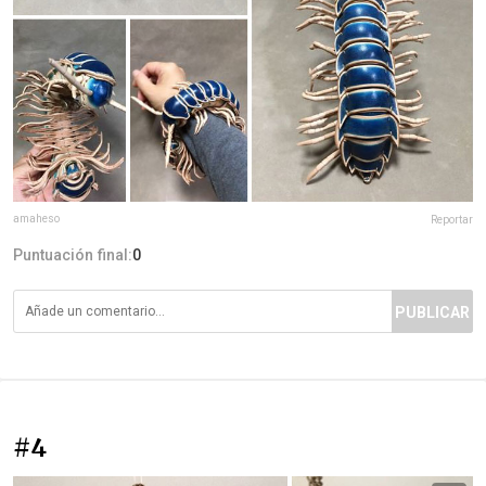
amaheso
Reportar
Puntuación final:
0
PUBLICAR
#4