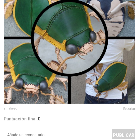
amaheso
Reportar
Puntuación final:
0
PUBLICAR