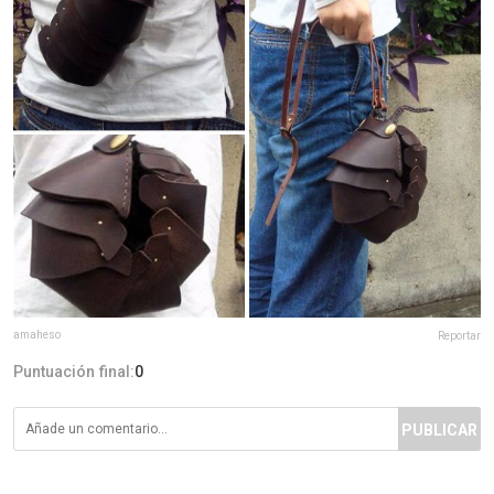
amaheso
Reportar
Puntuación final:
0
PUBLICAR