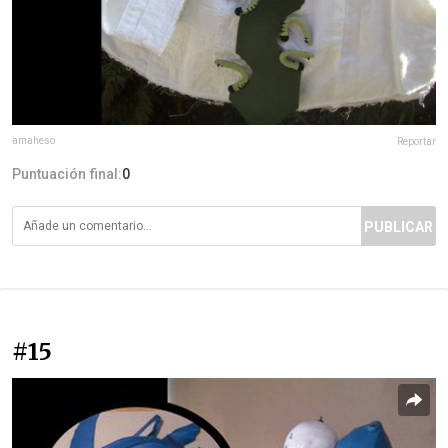
amaheso
Reportar
Puntuación final:
0
PUBLICAR
#15