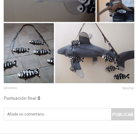
amaheso
Reportar
Puntuación final:
0
PUBLICAR