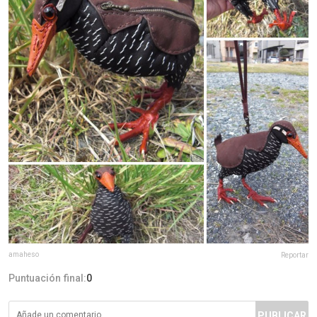
amaheso
Reportar
Puntuación final:
0
PUBLICAR