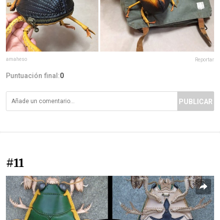
amaheso
Reportar
Puntuación final:
0
PUBLICAR
#11