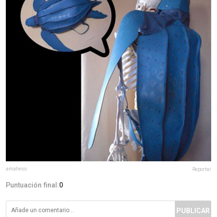
amaheso
Reportar
Puntuación final:
0
PUBLICAR