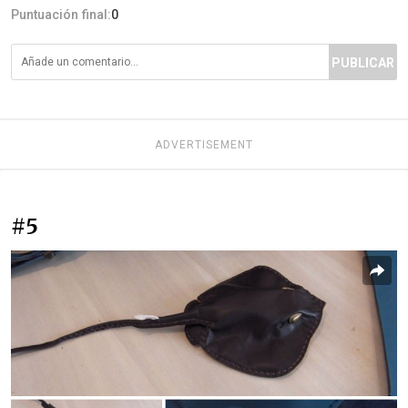
Puntuación final:
0
PUBLICAR
ADVERTISEMENT
#5