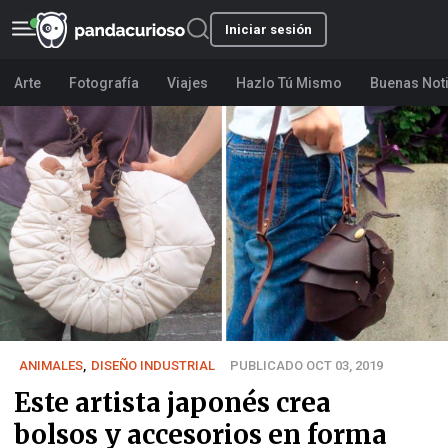
Iniciar sesión
Arte
Fotografía
Viajes
Hazlo Tú Mismo
Buenas Not
ANIMALES
,
DISEÑO INDUSTRIAL
PUBLICADO OCT 03, 2019
Este artista japonés crea
bolsos y accesorios en forma