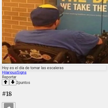
Hoy es el día de tomar las escaleras
HilariousSigns
Reportar
2
puntos
#
18