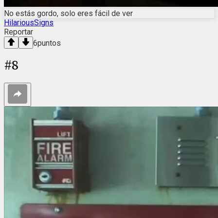
No estás gordo, solo eres fácil de ver
HilariousSigns
Reportar
6
puntos
#
8