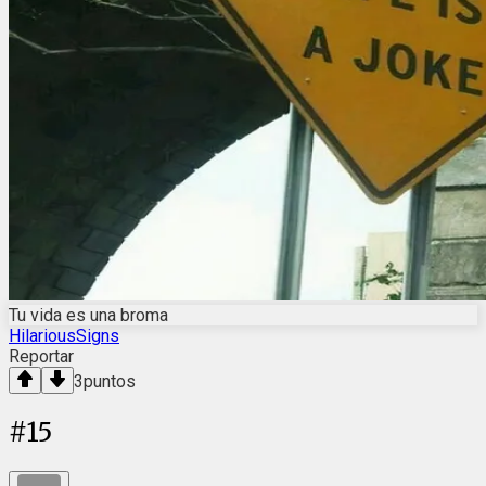
Tu vida es una broma
HilariousSigns
Reportar
3
puntos
#
15