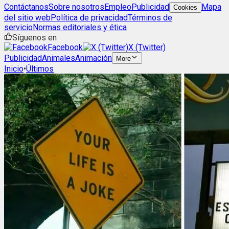
Contáctanos
Sobre nosotros
Empleo
Publicidad
Mapa
Cookies
del sitio web
Política de privacidad
Términos de
servicio
Normas editoriales y ética
Síguenos en
Facebook
X (Twitter)
Publicidad
Animales
Animación
More
Inicio
•
Últimos