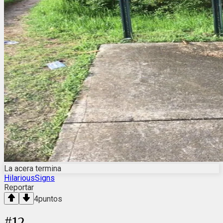
La acera termina
HilariousSigns
Reportar
4
puntos
#
12