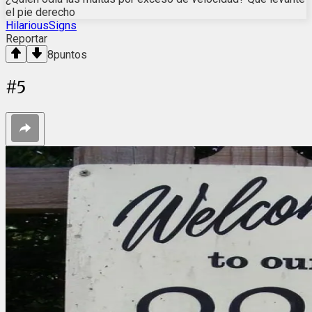
el pie derecho
HilariousSigns
Reportar
8
puntos
#
5