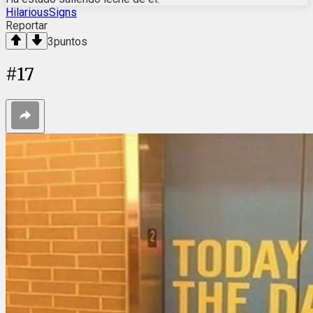
HilariousSigns
Reportar
3
puntos
#
17