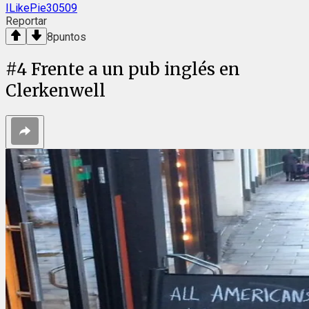
ILikePie30509
Reportar
8
puntos
#
4
Frente a un pub inglés en
Clerkenwell