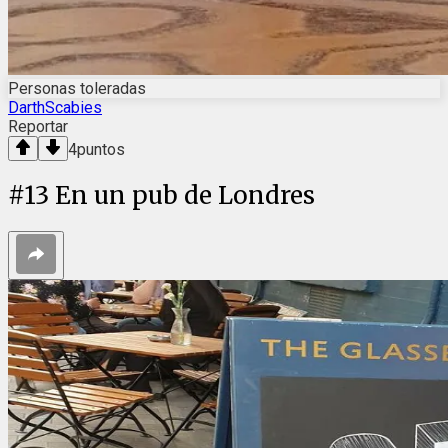
Personas toleradas
DarthScabies
Reportar
4
puntos
#
13
En un pub de Londres