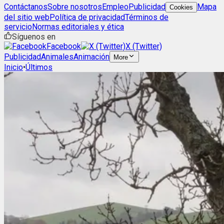
Contáctanos
Sobre nosotros
Empleo
Publicidad
Mapa
Cookies
del sitio web
Política de privacidad
Términos de
servicio
Normas editoriales y ética
Síguenos en
Facebook
X (Twitter)
Publicidad
Animales
Animación
More
Inicio
•
Últimos