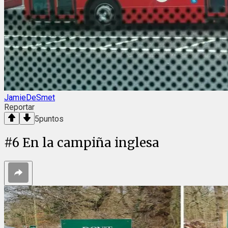
JamieDeSmet
Reportar
5
puntos
#
6
En la campiña inglesa