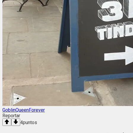
GoblinQueenForever
Reportar
4
puntos