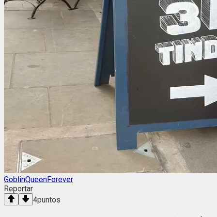
GoblinQueenForever
Reportar
4
puntos