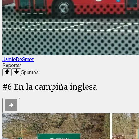
JamieDeSmet
Reportar
5
puntos
#
6
En la campiña inglesa