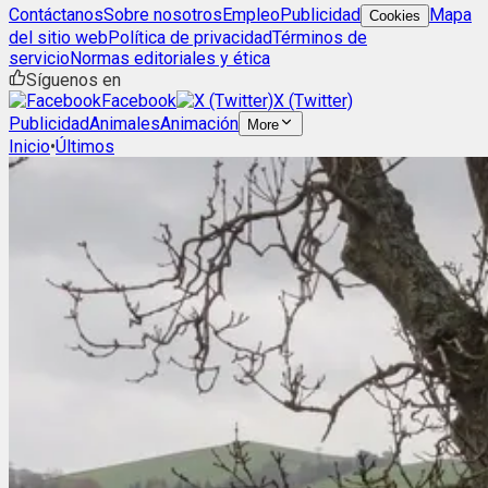
Contáctanos
Sobre nosotros
Empleo
Publicidad
Mapa
Cookies
del sitio web
Política de privacidad
Términos de
servicio
Normas editoriales y ética
Síguenos en
Facebook
X (Twitter)
Publicidad
Animales
Animación
More
Inicio
•
Últimos