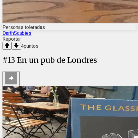
Personas toleradas
DarthScabies
Reportar
4
puntos
#
13
En un pub de Londres