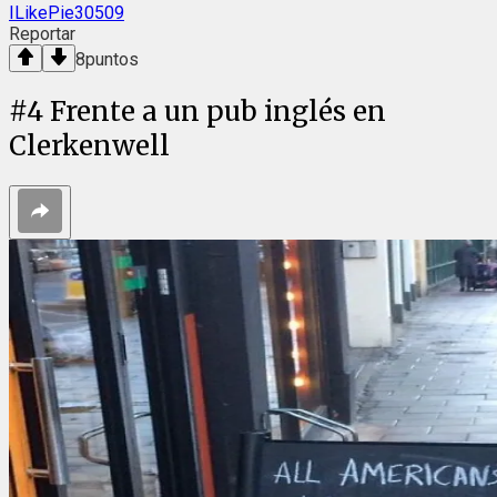
ILikePie30509
Reportar
8
puntos
#
4
Frente a un pub inglés en
Clerkenwell