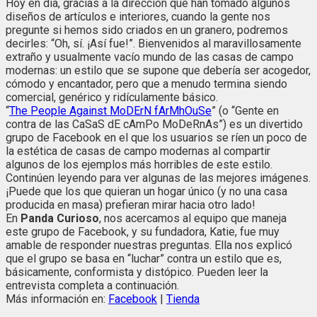
Hoy en día, gracias a la dirección que han tomado algunos
diseños de artículos e interiores, cuando la gente nos
pregunte si hemos sido criados en un granero, podremos
decirles: “Oh, sí. ¡Así fue!”. Bienvenidos al maravillosamente
extraño y usualmente vacío mundo de las casas de campo
modernas: un estilo que se supone que debería ser acogedor,
cómodo y encantador, pero que a menudo termina siendo
comercial, genérico y ridículamente básico.
“
The People Against MoDErN fArMhOuSe
” (o “Gente en
contra de las CaSaS dE cAmPo MoDeRnAs”) es un divertido
grupo de Facebook en el que los usuarios se ríen un poco de
la estética de casas de campo modernas al compartir
algunos de los ejemplos más horribles de este estilo.
Continúen leyendo para ver algunas de las mejores imágenes.
¡Puede que los que quieran un hogar único (y no una casa
producida en masa) prefieran mirar hacia otro lado!
En
Panda
Curioso
, nos acercamos al equipo que maneja
este grupo de Facebook, y su fundadora, Katie, fue muy
amable de responder nuestras preguntas. Ella nos explicó
que el grupo se basa en “luchar” contra un estilo que es,
básicamente, conformista y distópico. Pueden leer la
entrevista completa a continuación.
Más información en:
Facebook
|
Tienda