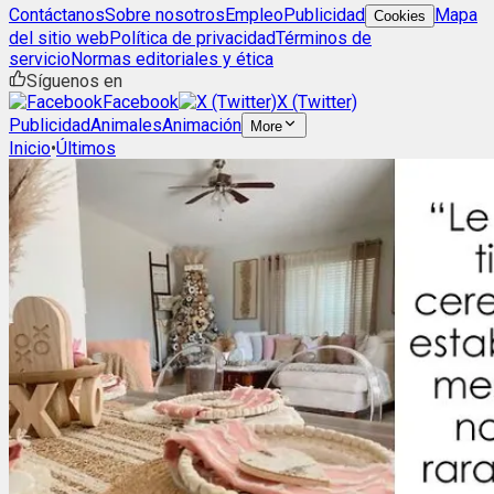
Contáctanos
Sobre nosotros
Empleo
Publicidad
Mapa
Cookies
del sitio web
Política de privacidad
Términos de
servicio
Normas editoriales y ética
Síguenos en
Facebook
X (Twitter)
Publicidad
Animales
Animación
More
Inicio
•
Últimos