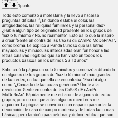
1
punto
Todo esto comenzó a molestarla y la llevó a hacerse
preguntas difíciles. “¿En dónde estaba el color, las
antigüedades, las reliquias familiares y la personalidad?
¿Había algún tipo de originalidad presente en los grupos de
‘hazlo tú mismo’? No, no realmente”. Esto es lo que la inspiró
a crear “Gente en contra de las CaSaS dE cAmPo MoDeRnAs”,
como broma. Le explicó a Panda Curioso que las letras
mayúsculas y minúsculas intercaladas eran “en honor a las
letras cursivas ilegibles que se han visto en todos los
productos básicos en los últimos 5 a 10 años”.
Katie creó la página en solo 5 minutos y comenzó a difundirla
en algunos de los grupos de “hazlo tú mismo” más grandes
de las redes, en los que ella se encontraba. “Escribí algo
como: ‘¿Cansado de las cosas genéricas? Únete a la
revolución: Gente en contra de las CaSaS dE cAmPo
MoDeRnAs’. Rápidamente me echaron de algunos de estos
grupos, pero no sin que antes algunos miembros me
siguieran. La página se convirtió en un espacio para odiar la
decoración de casa de campo moderna y de todas las cosas
básicas, pero también para celebrar y definir estilos que son