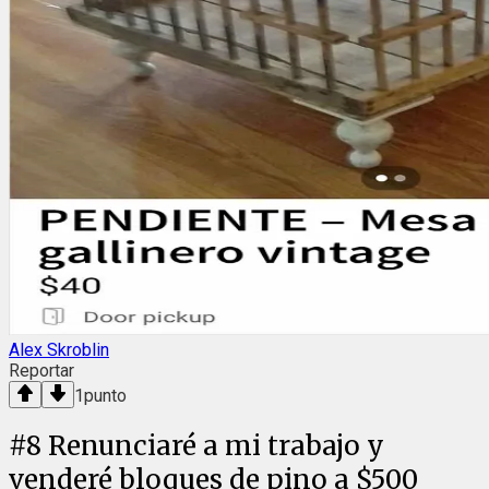
Alex Skroblin
Reportar
1
punto
#
8
Renunciaré a mi trabajo y
venderé bloques de pino a $500