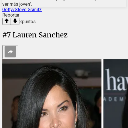
ver más joven".
Getty/Steve Granitz
Reportar
3
puntos
#
7
Lauren Sanchez