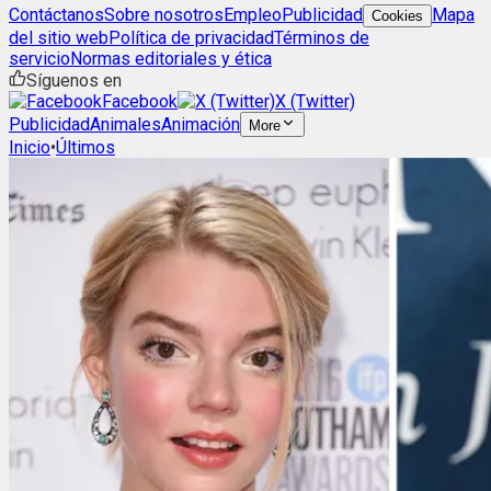
Contáctanos
Sobre nosotros
Empleo
Publicidad
Mapa
Cookies
del sitio web
Política de privacidad
Términos de
servicio
Normas editoriales y ética
Síguenos en
Facebook
X (Twitter)
Publicidad
Animales
Animación
More
Inicio
•
Últimos