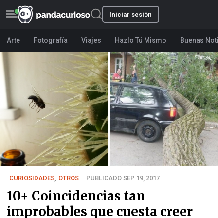
Iniciar sesión
Arte
Fotografía
Viajes
Hazlo Tú Mismo
Buenas Not
CURIOSIDADES
,
OTROS
PUBLICADO SEP 19, 2017
10+ Coincidencias tan
improbables que cuesta creer