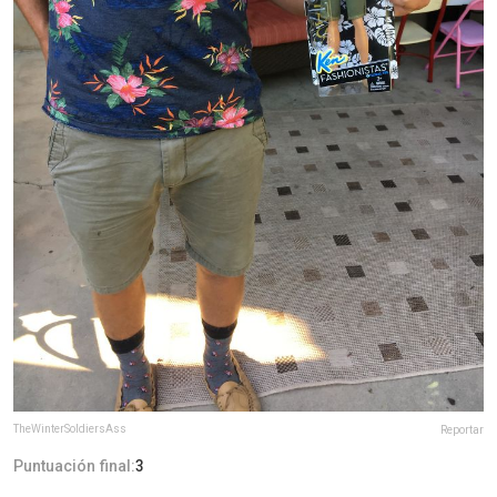
TheWinterSoldiersAss
Reportar
Puntuación final:
3