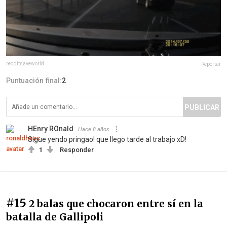
redditsaveworld
Reportar
Puntuación final:
2
PUBLICAR
HEnry ROnald
Hace 8 años
Sigue yendo pringao! que llego tarde al trabajo xD!
1
Responder
#15
2 balas que chocaron entre sí en la
batalla de Gallipoli