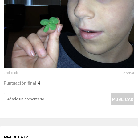
uncledude
Reportar
Puntuación final:
4
PUBLICAR
RELATED: