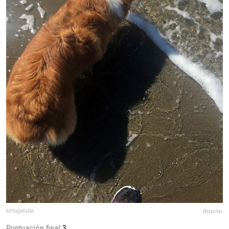
tortugatuba
Reportar
Puntuación final:
3