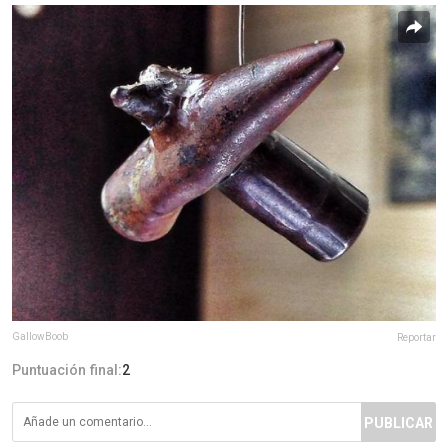
GallowBoob
Reportar
Puntuación final:
2
PUBLICAR