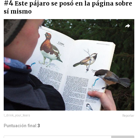
#4
Este pájaro se posó en la página sobre
sí mismo
I_drink_your_tears
Reportar
Puntuación final:
3