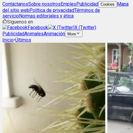
Contáctanos
Sobre nosotros
Empleo
Publicidad
Mapa
Cookies
del sitio web
Política de privacidad
Términos de
servicio
Normas editoriales y ética
Síguenos en
Facebook
X (Twitter)
Publicidad
Animales
Animación
More
Inicio
•
Últimos