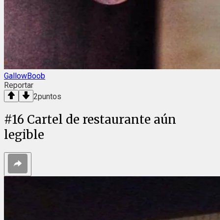
GallowBoob
Reportar
2
puntos
#
16
Cartel de restaurante aún
legible