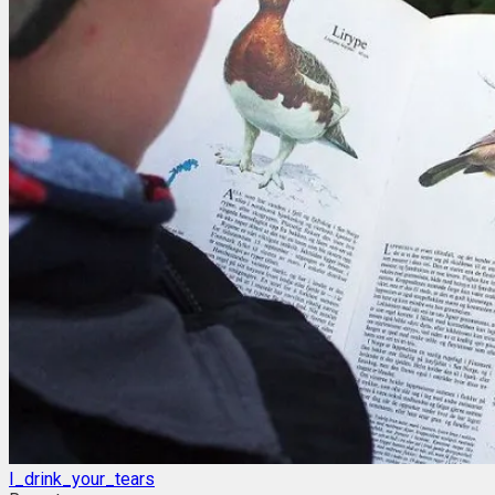
I_drink_your_tears