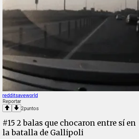
redditsaveworld
Reportar
2
puntos
#
15
2 balas que chocaron entre sí en
la batalla de Gallipoli