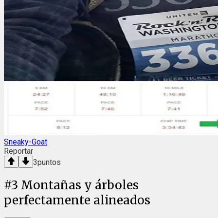
Sneaky-Goat
Reportar
3
puntos
#
3
Montañas y árboles
perfectamente alineados