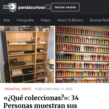
Iniciar sesión
Arte
Fotografía
Viajes
Hazlo Tú Mismo
Buenas Not
DESAFÍOS
,
GENTE
PUBLICADO MAY 11, 2022
«¿Qué coleccionas?»: 34
Personas muestran sus