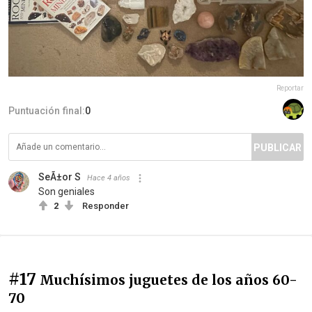
Reportar
Puntuación final:
0
PUBLICAR
SeÃ±or S
Hace 4 años
Son geniales
2
Responder
#17
Muchísimos juguetes de los años 60-
70