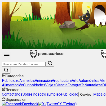
Categorías
Publicidad
Animales
Animación
Arquitectura
Arte
Automóviles
Mar
Alimentación
Curiosidades
Viajes
Ciencia
Fotografía
Naturaleza
Di
Recursos
Contáctanos
Sobre nosotros
Empleo
Publicidad
Mapa de
Cookies
Síguenos en
Facebook
X (Twitter)