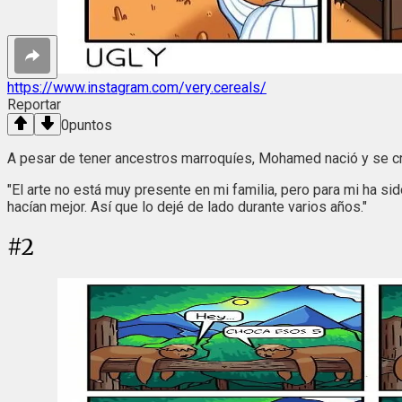
https://www.instagram.com/very.cereals/
Reportar
0
puntos
A pesar de tener ancestros marroquíes, Mohamed nació y se cri
"El arte no está muy presente en mi familia, pero para mi ha si
hacían mejor. Así que lo dejé de lado durante varios años."
#
2