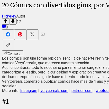
20 Cómics con divertidos giros, por 
Hidreley
Autor
17
0
Compartir
Los cómics son una forma rápida y sencilla de hacerte reír, y 
cómics VeryCereals, que merecen nuestra atención.
Aquí encontrarás todo lo necesario para mantener cargada la sonr
categorizar el estilo, pero la curiosidad y exploración creativ
del humor específico, algo te hace reír entre todo lo que vas a v
VeryCereals comenzó a publicar cómics hace más de 1 año y ya
sociales.
More info:
Instagram
|
verycereals.com
|
patreon.com
|
webtoo
#
1