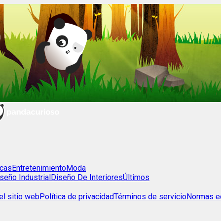
cas
Entretenimiento
Moda
seño Industrial
Diseño De Interiores
Últimos
l sitio web
Política de privacidad
Términos de servicio
Normas ed