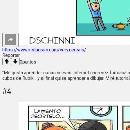
https://www.instagram.com/very.cereals/
Reportar
0
puntos
"Me gusta aprender cosas nuevas. Internet cada vez formaba má
cubos de Rubik... y al final quise aprender a dibujar. Miré tutor
#
4