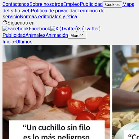
Contáctanos
Sobre nosotros
Empleo
Publicidad
Mapa
Cookies
del sitio web
Política de privacidad
Términos de
servicio
Normas editoriales y ética
Síguenos en
Facebook
X (Twitter)
Publicidad
Animales
Animación
More
Inicio
•
Últimos