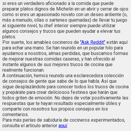
si eres un verdadero aficionado a la comida que puede
preparar platos dignos de Michelin en un abrir y cerrar de ojos
como si eres un apasionado novato con un deseo ardiente (o,
más a menudo, ollas o sartenes quemadas) de llevar tu juego
al siguiente nivel, tu chef interior siempre puede utilizar
algunos consejos y trucos que pueden ayudar a elevar tus
platos.
Por suerte, los amables cocineros de
"Ask Reddit"
están aquí
para echar una mano. Se han reunido en un popular hilo para
ayudarnos a nosotros, almas perdidas, que buscamos formas
de mejorar nuestras comidas caseras, y han ofrecido al
instante algunos de sus mejores trucos de cocina que
realmente funcionan.
A continuación, hemos reunido una esclarecedora colección
de consejos de gente que sabe de lo que habla. Así que
sigue desplazándote para conocer todos los trucos de cocina
y prepárate para crear deliciosos festines que harán que
todos griten de emoción. No dejes de votar positivamente las
respuestas que te hayan resultado especialmente útiles y
comparte con nosotros tus propios consejos en los
comentarios.
Para más perlas de sabiduría de cocineros experimentados,
consulta el artículo anterior
aquí
.