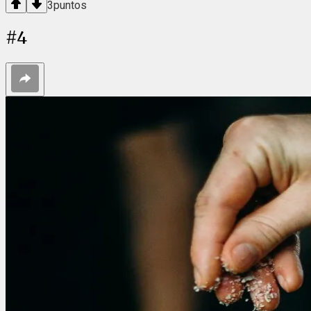
3
puntos
#
4