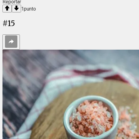
Reportar
1
punto
#
15