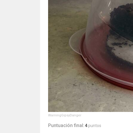
WarningGipsyDanger
Puntuación final:
4
puntos