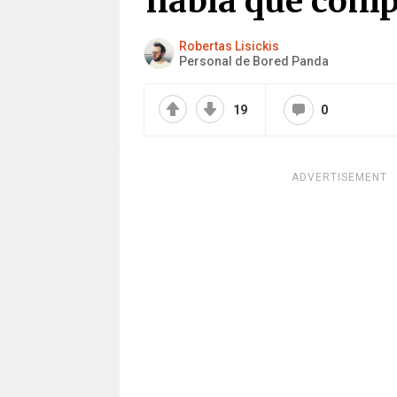
había que comp
Robertas Lisickis
Personal de Bored Panda
19
0
ADVERTISEMENT