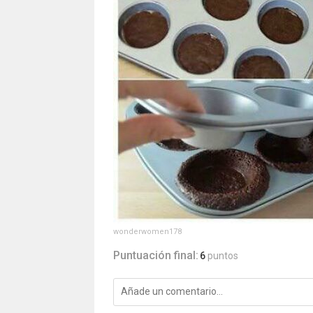
wonderwomen178
Puntuación final:
6
puntos