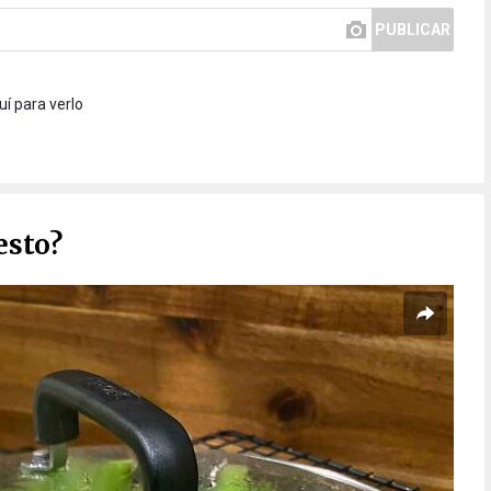
PUBLICAR
uí para verlo
esto?