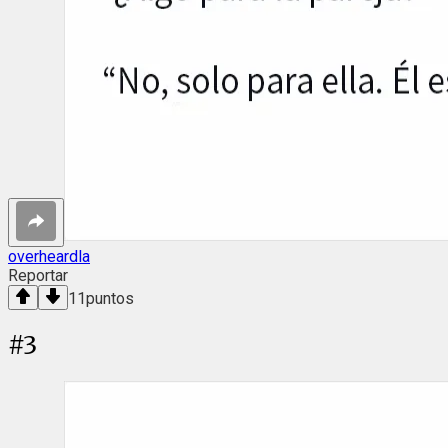
overheardla
Reportar
11
puntos
#
3