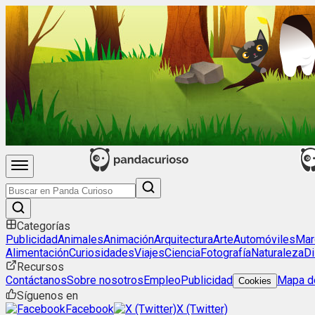
Categorías
Publicidad
Animales
Animación
Arquitectura
Arte
Automóviles
Mar
Alimentación
Curiosidades
Viajes
Ciencia
Fotografía
Naturaleza
Di
Recursos
Contáctanos
Sobre nosotros
Empleo
Publicidad
Mapa de
Cookies
Síguenos en
Facebook
X (Twitter)