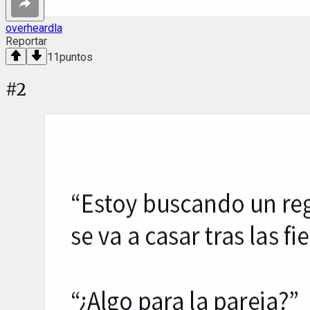
overheardla
Reportar
11
puntos
#
2