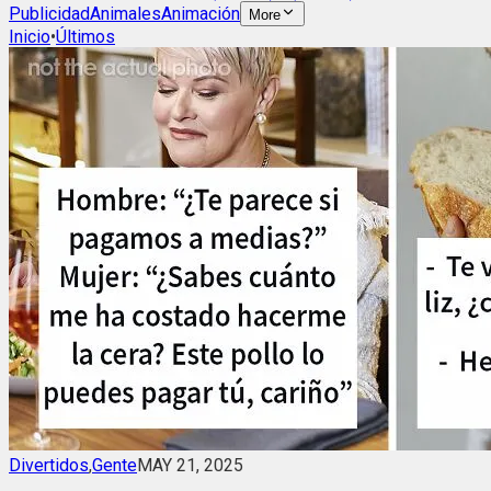
Publicidad
Animales
Animación
More
Inicio
•
Últimos
Divertidos
,
Gente
MAY 21, 2025