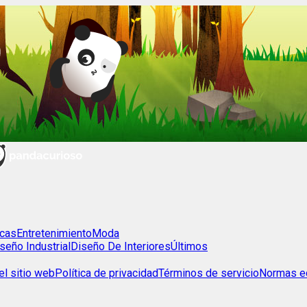
cas
Entretenimiento
Moda
seño Industrial
Diseño De Interiores
Últimos
l sitio web
Política de privacidad
Términos de servicio
Normas ed