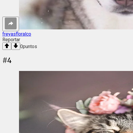
freyasfloralco
Reportar
0
puntos
#
4