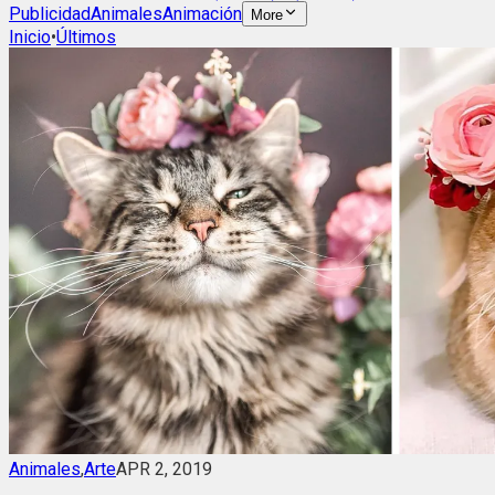
Publicidad
Animales
Animación
More
Inicio
•
Últimos
Animales
,
Arte
APR 2, 2019