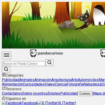
Categorías
Publicidad
Animales
Animación
Arquitectura
Arte
Automóviles
Mar
Alimentación
Curiosidades
Viajes
Ciencia
Fotografía
Naturaleza
Di
Recursos
Contáctanos
Sobre nosotros
Empleo
Publicidad
Mapa de
Cookies
Síguenos en
Facebook
X (Twitter)