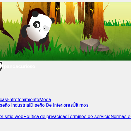
cas
Entretenimiento
Moda
seño Industrial
Diseño De Interiores
Últimos
l sitio web
Política de privacidad
Términos de servicio
Normas ed