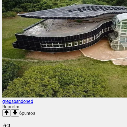
gregabandoned
Reportar
6
puntos
#
3