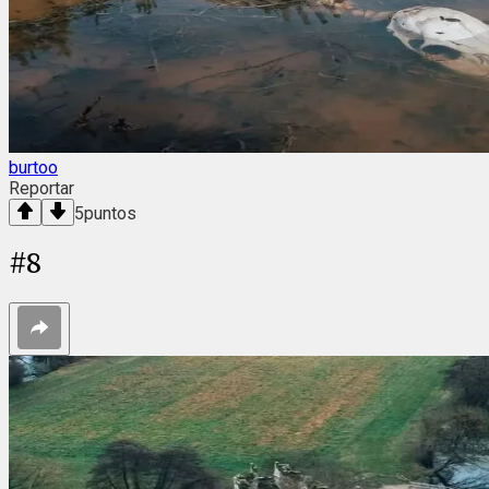
burtoo
Reportar
5
puntos
#
8