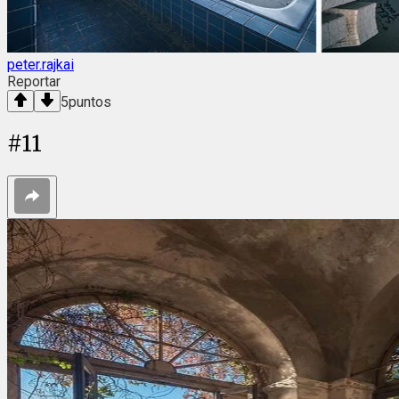
peter.rajkai
Reportar
5
puntos
#
11