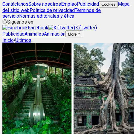
Contáctanos
Sobre nosotros
Empleo
Publicidad
Mapa
Cookies
del sitio web
Política de privacidad
Términos de
servicio
Normas editoriales y ética
Síguenos en
Facebook
X (Twitter)
Publicidad
Animales
Animación
More
Inicio
•
Últimos