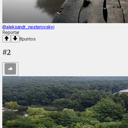
@aleksandr_nesterovskyi
Reportar
8
puntos
#
2