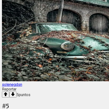
solenegdsn
Reportar
5
puntos
#
5