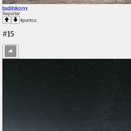
budilnikovyy
Reportar
4
puntos
#
15