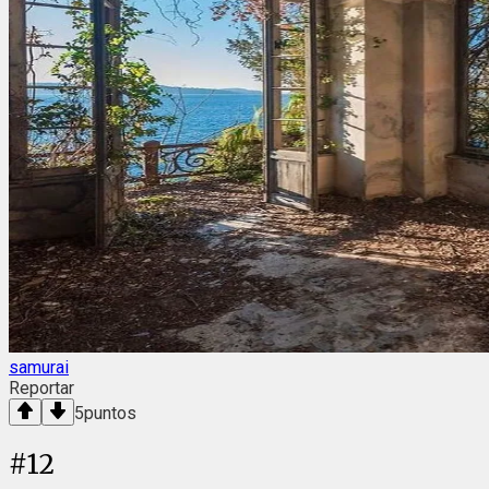
samurai
Reportar
5
puntos
#
12