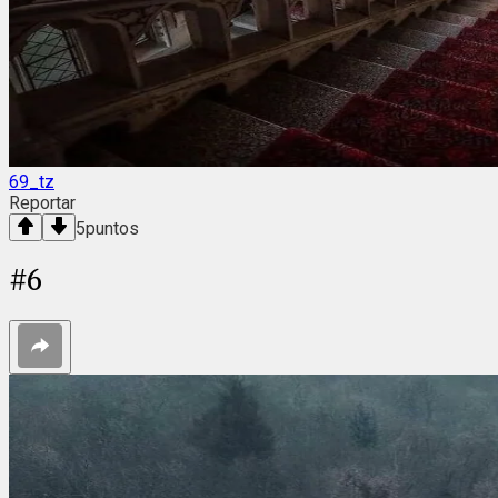
69_tz
Reportar
5
puntos
#
6