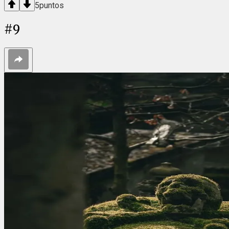
5
puntos
#
9