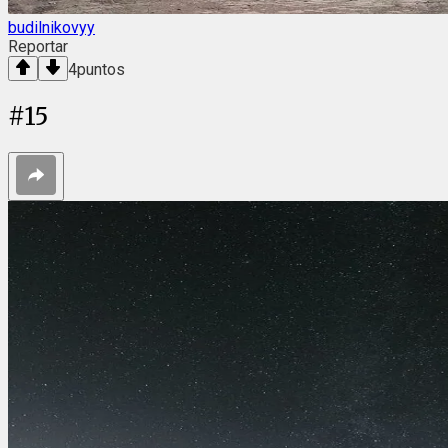
budilnikovyy
Reportar
4
puntos
#
15