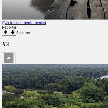
@aleksandr_nesterovskyi
Reportar
8
puntos
#
2