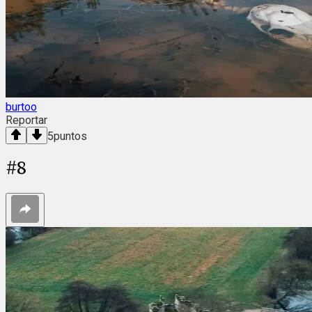
burtoo
Reportar
5
puntos
#
8