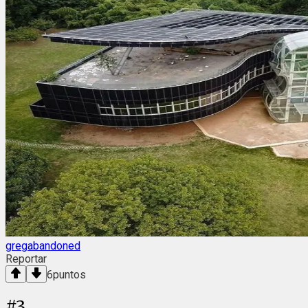
gregabandoned
Reportar
6
puntos
#
3