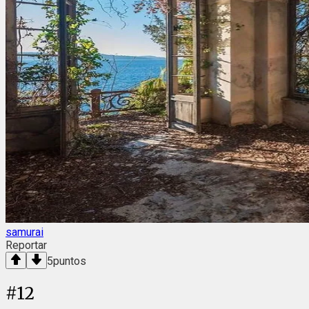
samurai
Reportar
5
puntos
#
12