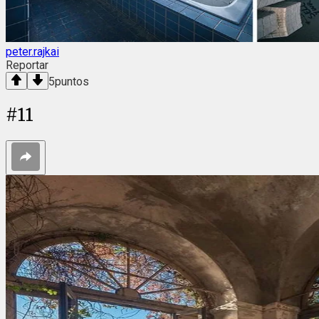
peter.rajkai
Reportar
5
puntos
#
11