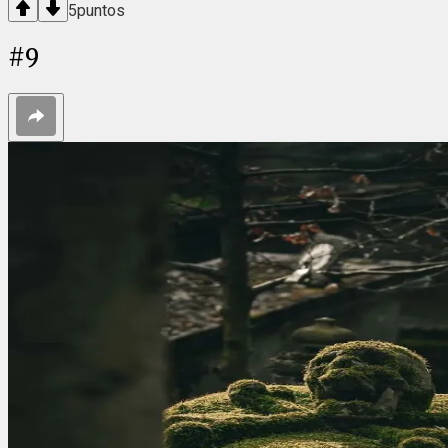
5
puntos
#
9