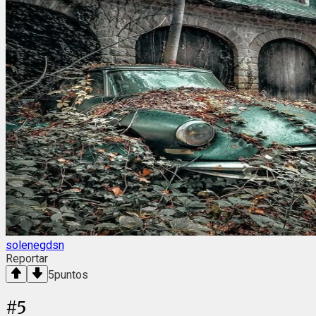
solenegdsn
Reportar
5
puntos
#
5