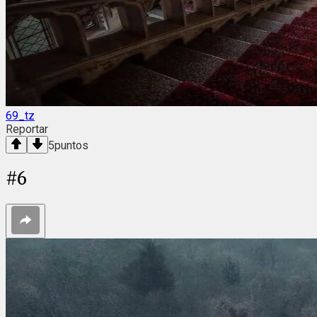
69_tz
Reportar
5
puntos
#
6