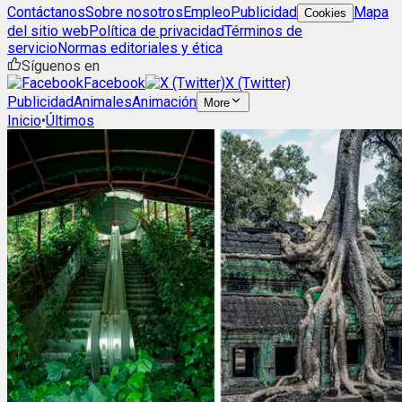
Contáctanos
Sobre nosotros
Empleo
Publicidad
Mapa
Cookies
del sitio web
Política de privacidad
Términos de
servicio
Normas editoriales y ética
Síguenos en
Facebook
X (Twitter)
Publicidad
Animales
Animación
More
Inicio
•
Últimos