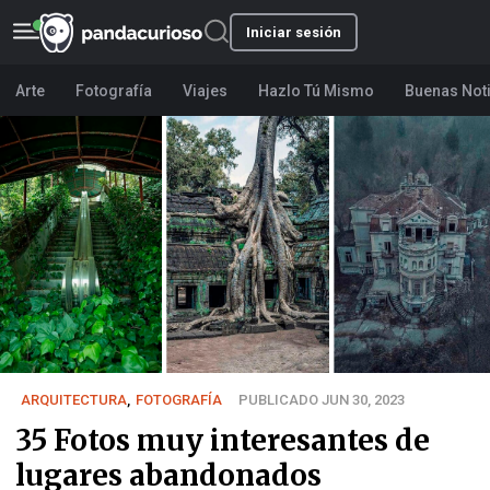
Iniciar sesión
Arte
Fotografía
Viajes
Hazlo Tú Mismo
Buenas Not
ARQUITECTURA
,
FOTOGRAFÍA
PUBLICADO JUN 30, 2023
35 Fotos muy interesantes de
lugares abandonados