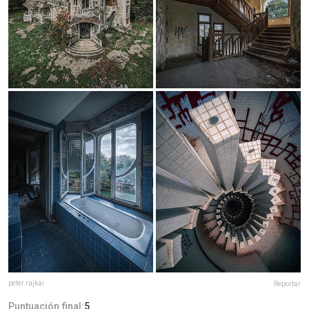
peter.rajkai
Reportar
Puntuación final:
5