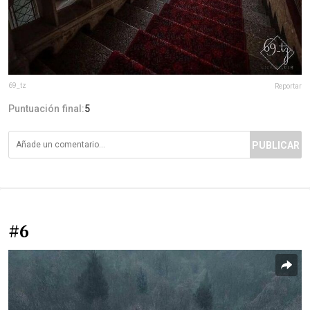
69_tz
Reportar
Puntuación final:
5
PUBLICAR
#6