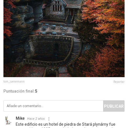
tom_juenemann
Reportar
Puntuación final:
5
PUBLICAR
Mike
Hace 2 años
Este edificio es un hotel de piedra de Stará plynárny fue