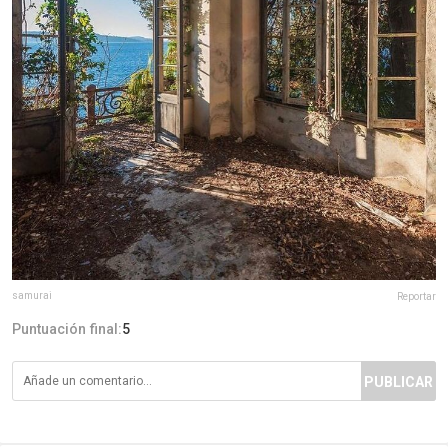
samurai
Reportar
Puntuación final:
5
PUBLICAR