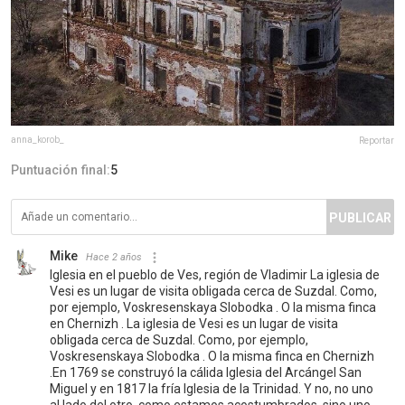
anna_korob_
Reportar
Puntuación final:
5
PUBLICAR
Mike
Hace 2 años
Iglesia en el pueblo de Ves, región de Vladimir La iglesia de
Vesi es un lugar de visita obligada cerca de Suzdal. Como,
por ejemplo, Voskresenskaya Slobodka . O la misma finca
en Chernizh . La iglesia de Vesi es un lugar de visita
obligada cerca de Suzdal. Como, por ejemplo,
Voskresenskaya Slobodka . O la misma finca en Chernizh
.En 1769 se construyó la cálida Iglesia del Arcángel San
Miguel y en 1817 la fría Iglesia de la Trinidad. Y no, no uno
al lado del otro, como estamos acostumbrados, sino uno