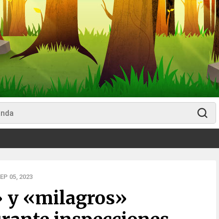
P 05, 2023
» y «milagros»