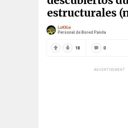
descubiertos d
estructurales (
LoKKie
Personal de Bored Panda
18
0
ADVERTISEMENT