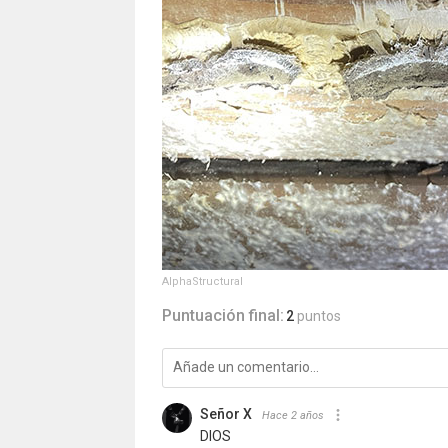
AlphaStructural
Puntuación final:
2
puntos
Señor X
Hace 2 años
DIOS