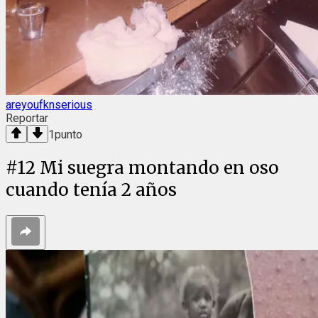
areyoufknserious
Reportar
1
punto
#
12
Mi suegra montando en oso
cuando tenía 2 años