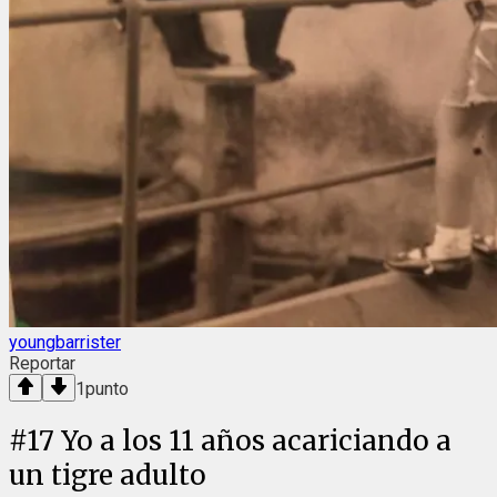
youngbarrister
Reportar
1
punto
#
17
Yo a los 11 años acariciando a
un tigre adulto