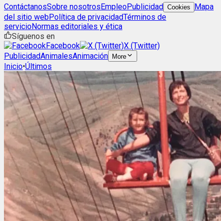
Contáctanos
Sobre nosotros
Empleo
Publicidad
Mapa
Cookies
del sitio web
Política de privacidad
Términos de
servicio
Normas editoriales y ética
Síguenos en
Facebook
X (Twitter)
Publicidad
Animales
Animación
More
Inicio
•
Últimos