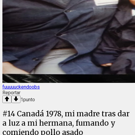
fuuuuuckendoobs
Reportar
1
punto
#
14
Canadá 1978, mi madre tras dar
a luz a mi hermana, fumando y
comiendo pollo asado