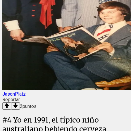
JasonPlatz
Reportar
2
puntos
#
4
Yo en 1991, el típico niño
australiano bebiendo cerveza