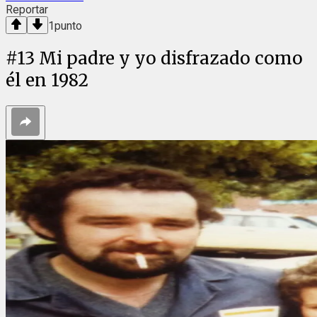
Reportar
1
punto
#
13
Mi padre y yo disfrazado como
él en 1982