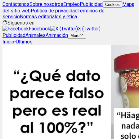
Contáctanos
Sobre nosotros
Empleo
Publicidad
Mapa
Cookies
del sitio web
Política de privacidad
Términos de
servicio
Normas editoriales y ética
Síguenos en
Facebook
X (Twitter)
Publicidad
Animales
Animación
More
Inicio
•
Últimos