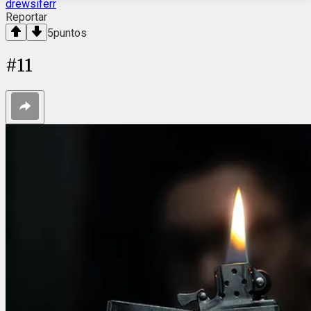
drewsiferr
Reportar
5
puntos
#
11