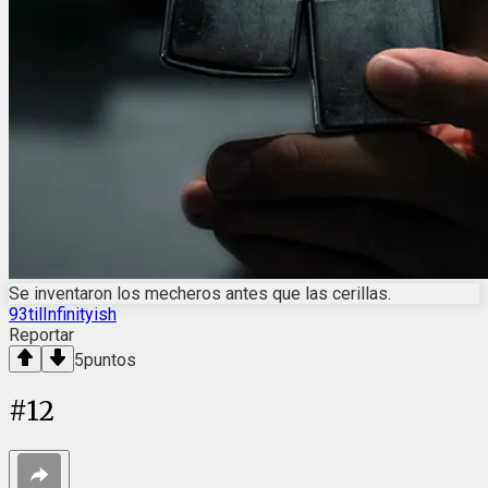
Se inventaron los mecheros antes que las cerillas.
93tilInfinityish
Reportar
5
puntos
#
12