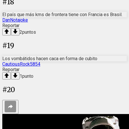
#
18
El país que más kms de frontera tiene con Francia es Brasil.
DanNotajoke
Reportar
2
puntos
#
19
Los vombátidos hacen caca en forma de cubito
CautiousRock5854
Reportar
1
punto
#
20