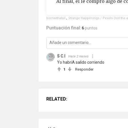
Al final, él le compró algo de 
bornwithatail
,
Strange Happenings / Pexels (not the a
Puntuación final:
6
puntos
S C.I
Hace 2 meses
Yo habriA salido corriendo
1
Responder
RELATED: