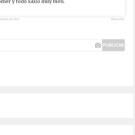
comer y todo salió muy bien.
ctual photo)
Reportar
PUBLICAR