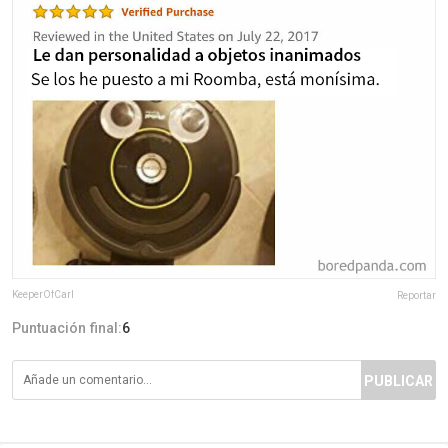
KeeperOfCarl
Reportar
Puntuación final:
6
PUBLICAR