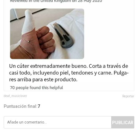
deaf_musiclover
Reportar
Puntuación final:
7
PUBLICAR