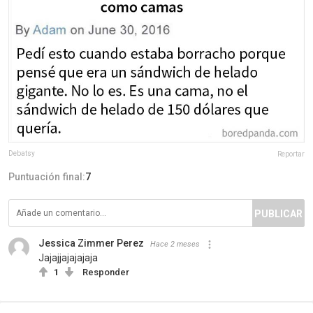
Debatsy
Reportar
Puntuación final:
7
PUBLICAR
Jessica Zimmer Perez
Hace 2 meses
Jajajjajajajaja
1
Responder