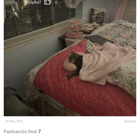
_Nilbog_Milk_
Reportar
Puntuación final:
7