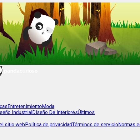
cas
Entretenimiento
Moda
seño Industrial
Diseño De Interiores
Últimos
l sitio web
Política de privacidad
Términos de servicio
Normas ed