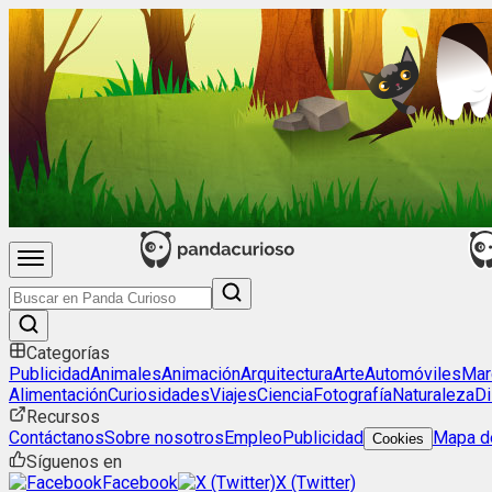
Categorías
Publicidad
Animales
Animación
Arquitectura
Arte
Automóviles
Mar
Alimentación
Curiosidades
Viajes
Ciencia
Fotografía
Naturaleza
Di
Recursos
Contáctanos
Sobre nosotros
Empleo
Publicidad
Mapa de
Cookies
Síguenos en
Facebook
X (Twitter)