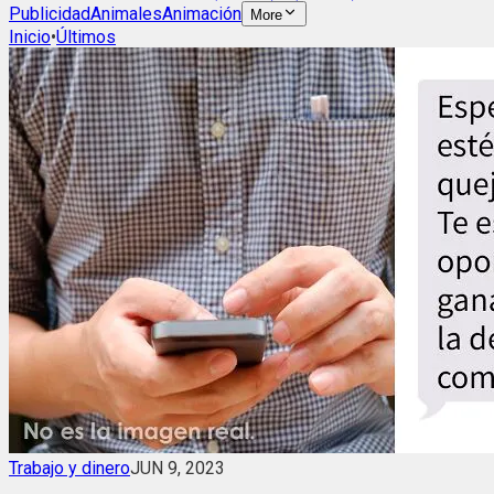
Publicidad
Animales
Animación
More
Inicio
•
Últimos
Trabajo y dinero
JUN 9, 2023