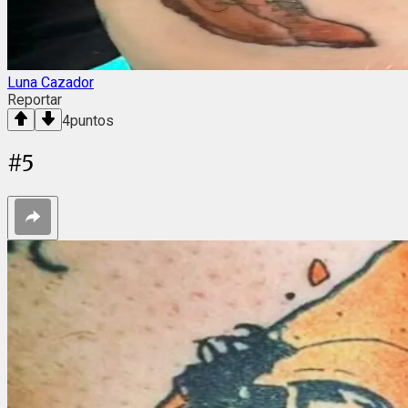
Luna Cazador
Reportar
4
puntos
#
5