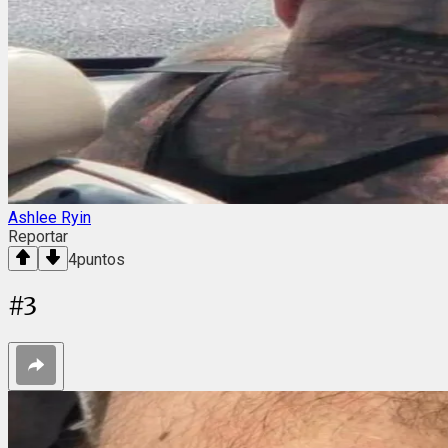
Ashlee Ryin
Reportar
4
puntos
#
3