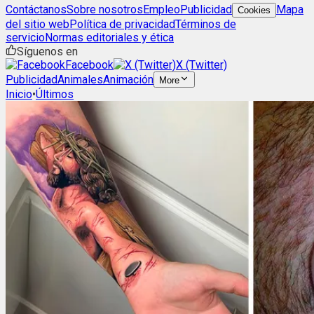
Contáctanos
Sobre nosotros
Empleo
Publicidad
Mapa
Cookies
del sitio web
Política de privacidad
Términos de
servicio
Normas editoriales y ética
Síguenos en
Facebook
X (Twitter)
Publicidad
Animales
Animación
More
Inicio
•
Últimos