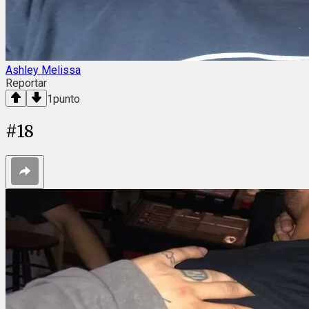
Ashley Melissa
Reportar
1
punto
#
18