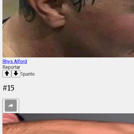
Rhys Alford
Reportar
1
punto
#
15