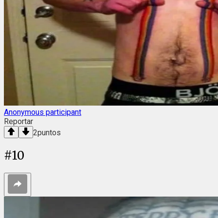
Anonymous participant
Reportar
2
puntos
#
10