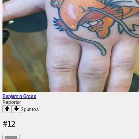
Benjamin Gross
Reportar
2
puntos
#
12