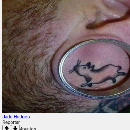
Jade Hodges
Reportar
4
puntos