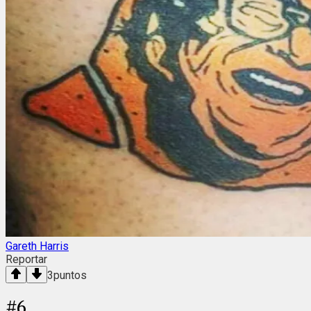
Gareth Harris
Reportar
3
puntos
#
6