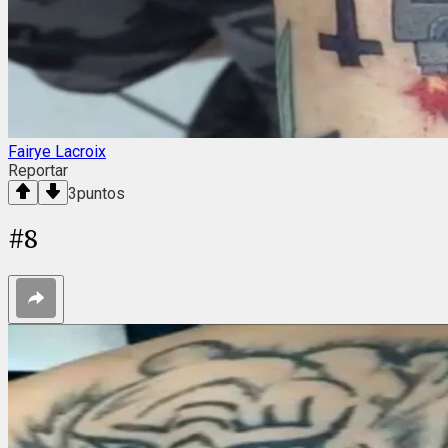
Fairye Lacroix
Reportar
3
puntos
#
8