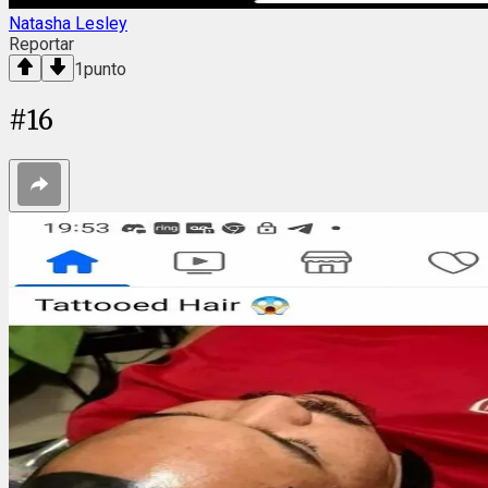
Natasha Lesley
Reportar
1
punto
#
16