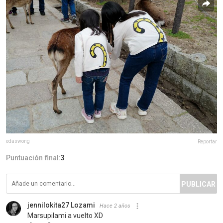
edaswong
Reportar
Puntuación final:
3
PUBLICAR
jennilokita27 Lozami
Hace 2 años
Marsupilami a vuelto XD