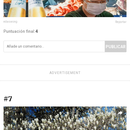
edaswong
Reportar
Puntuación final:
4
PUBLICAR
ADVERTISEMENT
#7