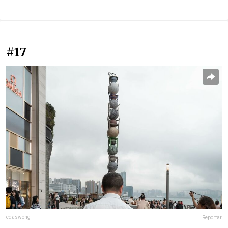
#17
edaswong
Reportar