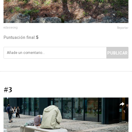
edaswong
Reportar
Puntuación final:
5
PUBLICAR
#3