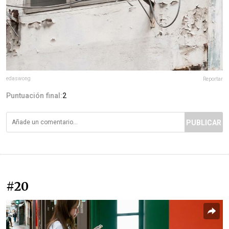
edaswong
Reportar
Puntuación final:
2
PUBLICAR
#20