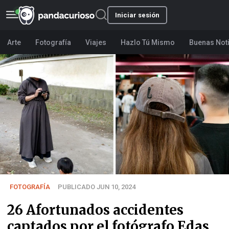
Iniciar sesión
Arte
Fotografía
Viajes
Hazlo Tú Mismo
Buenas Not
FOTOGRAFÍA
PUBLICADO JUN 10, 2024
26 Afortunados accidentes
captados por el fotógrafo Edas