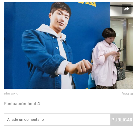
edaswong
Reportar
Puntuación final:
4
PUBLICAR