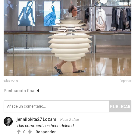
edaswong
Reportar
Puntuación final:
4
PUBLICAR
jennilokita27 Lozami
Hace 2 años
This comment has been deleted.
0
Responder