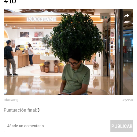
#10
edaswong
Reportar
Puntuación final:
3
PUBLICAR