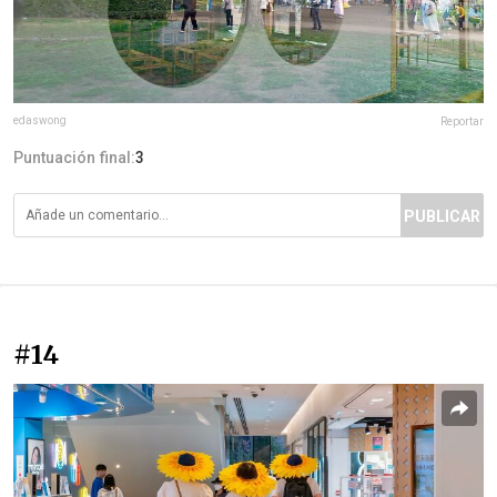
edaswong
Reportar
Puntuación final:
3
PUBLICAR
#14