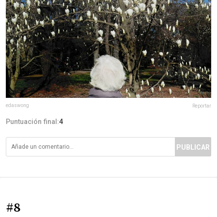
edaswong
Reportar
Puntuación final:
4
PUBLICAR
#8