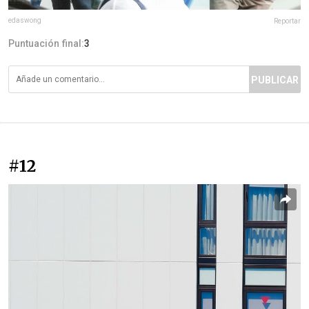
edaswong
Reportar
Puntuación final:
3
PUBLICAR
#12