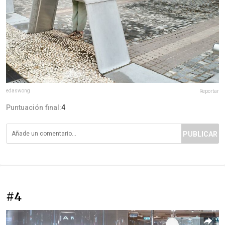
edaswong
Reportar
Puntuación final:
4
PUBLICAR
#4