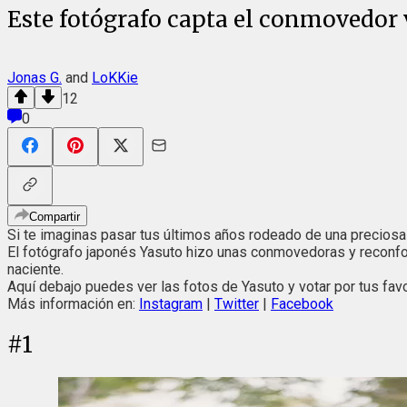
Este fotógrafo capta el conmovedor v
Jonas G.
and
LoKKie
12
0
Compartir
Si te imaginas pasar tus últimos años rodeado de una preciosa n
El fotógrafo japonés Yasuto hizo unas conmovedoras y reconforta
naciente.
Aquí debajo puedes ver las fotos de Yasuto y votar por tus fav
Más información en:
Instagram
|
Twitter
|
Facebook
#
1