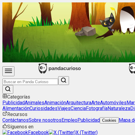
Categorías
Publicidad
Animales
Animación
Arquitectura
Arte
Automóviles
Mar
Alimentación
Curiosidades
Viajes
Ciencia
Fotografía
Naturaleza
Di
Recursos
Contáctanos
Sobre nosotros
Empleo
Publicidad
Mapa de
Cookies
Síguenos en
Facebook
X (Twitter)