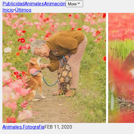
Publicidad
Animales
Animación
More
Inicio
•
Últimos
Animales
,
Fotografía
FEB 11, 2020