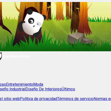
cas
Entretenimiento
Moda
seño Industrial
Diseño De Interiores
Últimos
l sitio web
Política de privacidad
Términos de servicio
Normas ed