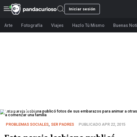
Iniciar sesión
Arte
Fotografía
Viajes
Hazlo Tú Mismo
Buenas Not
User submission
PROBLEMAS SOCIALES
,
SER PADRES
PUBLICADO APR 22, 2015