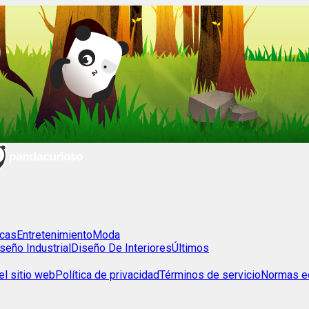
cas
Entretenimiento
Moda
seño Industrial
Diseño De Interiores
Últimos
l sitio web
Política de privacidad
Términos de servicio
Normas ed