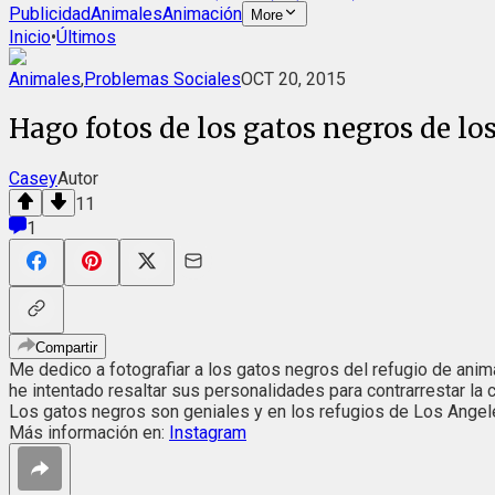
Publicidad
Animales
Animación
More
Inicio
•
Últimos
Animales
,
Problemas Sociales
OCT 20, 2015
Hago fotos de los gatos negros de lo
Casey
Autor
11
1
Compartir
Me dedico a fotografiar a los gatos negros del refugio de ani
he intentado resaltar sus personalidades para contrarrestar la 
Los gatos negros son geniales y en los refugios de Los Angel
Más información en:
Instagram