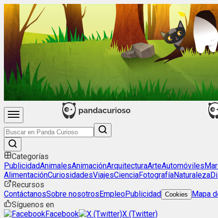
Categorías
Publicidad
Animales
Animación
Arquitectura
Arte
Automóviles
Mar
Alimentación
Curiosidades
Viajes
Ciencia
Fotografía
Naturaleza
Di
Recursos
Contáctanos
Sobre nosotros
Empleo
Publicidad
Mapa de
Cookies
Síguenos en
Facebook
X (Twitter)