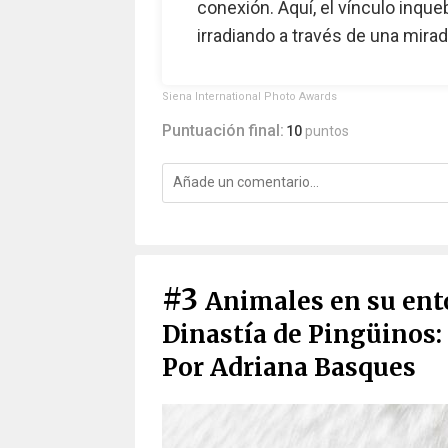
conexión. Aquí, el vínculo inqu
irradiando a través de una mira
Siena International Photo Awards
Puntuación final:
10
puntos
#3
Animales en su ent
Dinastía de Pingüinos:
Por Adriana Basques