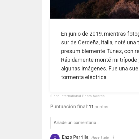
En junio de 2019, mientras fotog
sur de Cerdeña, Italia, noté un
presumiblemente Túnez, con re
Rápidamente monté mi trípode y
algunas imágenes. Fue una suerte
tormenta eléctrica.
Siena International Photo Awards
Puntuación final:
11
puntos
Enzo Parrilla
Hace 1 año