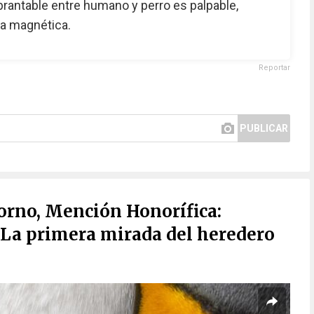
ebrantable entre humano y perro es palpable,
da magnética.
Reportar
PUBLICAR
orno, Mención Honorífica:
 La primera mirada del heredero