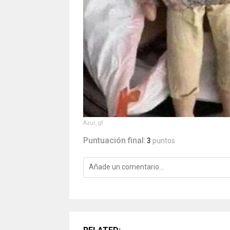
Azul_gf
Puntuación final:
3
puntos