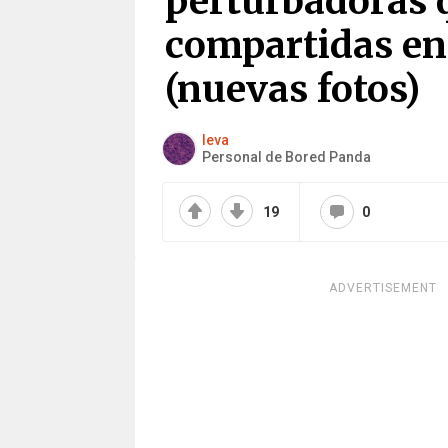
perturbadoras q
compartidas en
(nuevas fotos)
Ieva
Personal de Bored Panda
19
0
ADVERTISEMENT