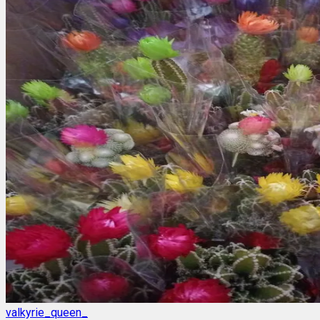
valkyrie_queen_