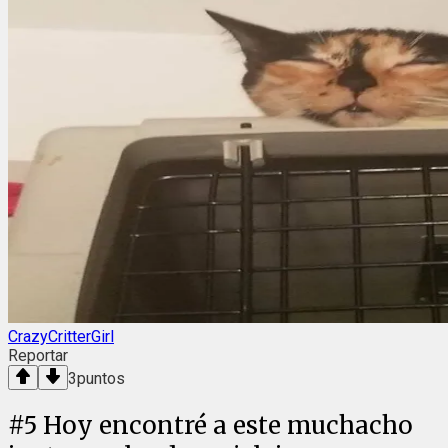
CrazyCritterGirl
Reportar
3
puntos
#
5
Hoy encontré a este muchacho