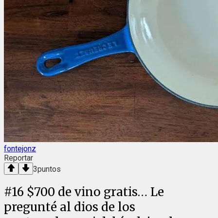
fontejonz
Reportar
3
puntos
#
16
$700 de vino gratis… Le
pregunté al dios de los