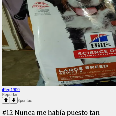
jPeg1900
Reportar
3
puntos
#
12
Nunca me había puesto tan