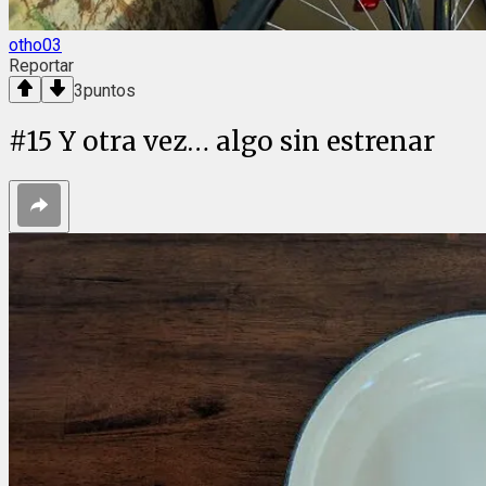
otho03
Reportar
3
puntos
#
15
Y otra vez… algo sin estrenar