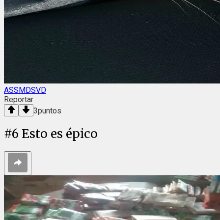
ASSMDSVD
Reportar
3
puntos
#
6
Esto es épico