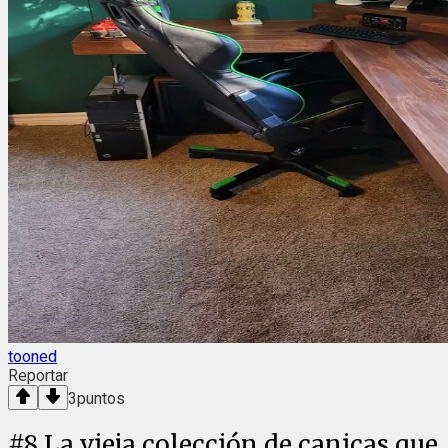
tooned
Reportar
3
puntos
#
8
La vieja colección de canicas que