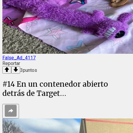
False_Ad_4117
Reportar
3
puntos
#
14
En un contenedor abierto
detrás de Target…