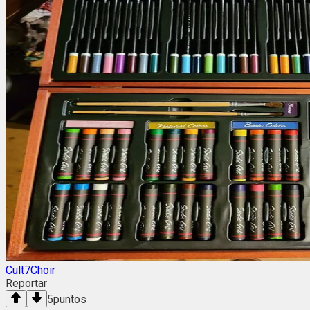
Cult7Choir
Reportar
5
puntos