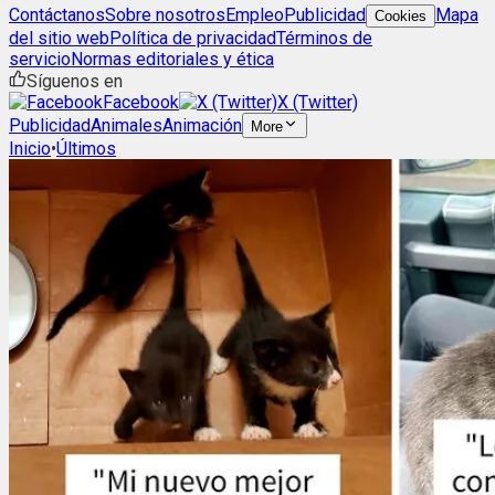
Contáctanos
Sobre nosotros
Empleo
Publicidad
Mapa
Cookies
del sitio web
Política de privacidad
Términos de
servicio
Normas editoriales y ética
Síguenos en
Facebook
X (Twitter)
Publicidad
Animales
Animación
More
Inicio
•
Últimos