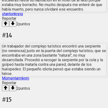
escaleras hasta su habitación en el hotel de al lado porque
estaba muy borracho. No mucho después me enteré de que
había muerto, pero nunca olvidaré ese encuentro.
stantonkreig
Reportar
2
puntos
#
14
Un trabajador del complejo turístico encontró una serpiente
(no venenosa) justo en la puerta del complejo turístico, que se
encontraba en una zona bastante "natural", no muy
desarrollada. Procedió a recoger la serpiente por la cola y la
golpeó hasta matarla contra una pared, delante de los
huéspedes. El pequeño idiota pensó que estaba siendo un
héroe.
Momentarmknm
Reportar
2
puntos
#
15