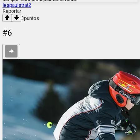
lespaulstrat2
Reportar
3
puntos
#
6