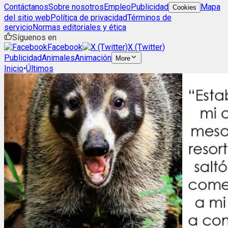
Contáctanos
Sobre nosotros
Empleo
Publicidad
Mapa
Cookies
del sitio web
Política de privacidad
Términos de
servicio
Normas editoriales y ética
Síguenos en
Facebook
X (Twitter)
Publicidad
Animales
Animación
More
Inicio
•
Últimos