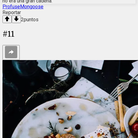
no era una gran cadena.
ProfuseMongoose
Reportar
2
puntos
#
11