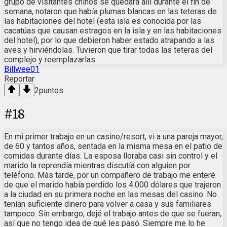
grupo de visitantes chinos se quedara allí durante el fin de
semana, notaron que había plumas blancas en las teteras de
las habitaciones del hotel (esta isla es conocida por las
cacatúas que causan estragos en la isla y en las habitaciones
del hotel), por lo que debieron haber estado atrapando a las
aves y hirviéndolas. Tuvieron que tirar todas las teteras del
complejo y reemplazarlas.
Billwee01
Reportar
2
puntos
#
18
En mi primer trabajo en un casino/resort, vi a una pareja mayor,
de 60 y tantos años, sentada en la misma mesa en el patio de
comidas durante días. La esposa lloraba casi sin control y el
marido la reprendía mientras discutía con alguien por
teléfono. Más tarde, por un compañero de trabajo me enteré
de que el marido había perdido los 4.000 dólares que trajeron
a la ciudad en su primera noche en las mesas del casino. No
tenían suficiente dinero para volver a casa y sus familiares
tampoco. Sin embargo, dejé el trabajo antes de que se fueran,
así que no tengo idea de qué les pasó. Siempre me lo he