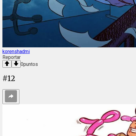
korenshadmi
Reportar
0
puntos
#
12