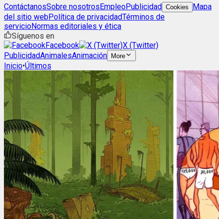
Contáctanos
Sobre nosotros
Empleo
Publicidad
Mapa
Cookies
del sitio web
Política de privacidad
Términos de
servicio
Normas editoriales y ética
Síguenos en
Facebook
X (Twitter)
Publicidad
Animales
Animación
More
Inicio
•
Últimos