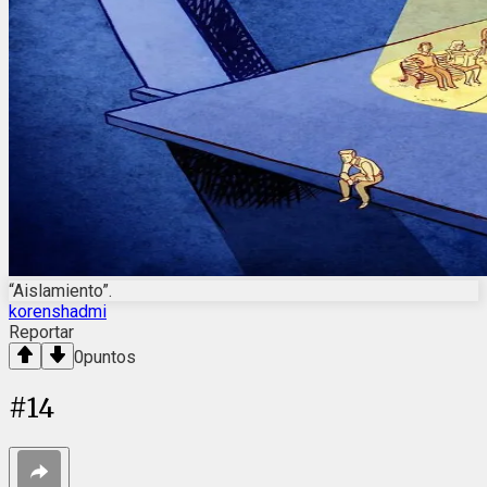
“Aislamiento”.
korenshadmi
Reportar
0
puntos
#
14