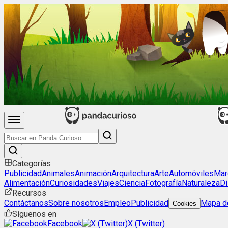
Categorías
Publicidad
Animales
Animación
Arquitectura
Arte
Automóviles
Mar
Alimentación
Curiosidades
Viajes
Ciencia
Fotografía
Naturaleza
Di
Recursos
Contáctanos
Sobre nosotros
Empleo
Publicidad
Mapa de
Cookies
Síguenos en
Facebook
X (Twitter)