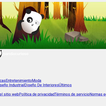
cas
Entretenimiento
Moda
seño Industrial
Diseño De Interiores
Últimos
l sitio web
Política de privacidad
Términos de servicio
Normas ed