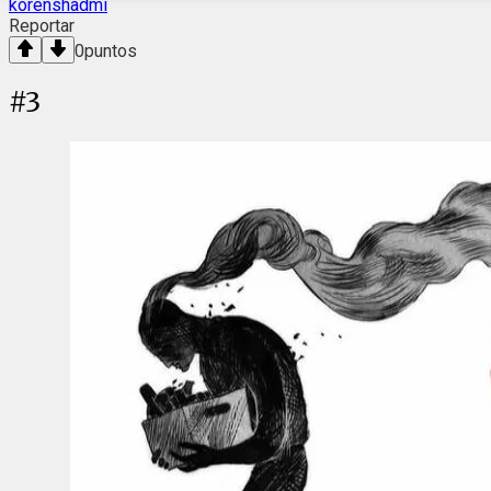
korenshadmi
Reportar
0
puntos
#
3