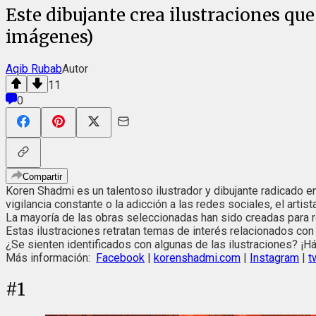
Este dibujante crea ilustraciones que
imágenes)
Aqib Rubab
Autor
11
0
Compartir
Koren Shadmi es un talentoso ilustrador y dibujante radicado e
vigilancia constante o la adicción a las redes sociales, el arti
La mayoría de las obras seleccionadas han sido creadas para 
Estas ilustraciones retratan temas de interés relacionados con
¿Se sienten identificados con algunas de las ilustraciones? ¡H
Más información:
Facebook
|
korenshadmi.com
|
Instagram
|
t
#
1