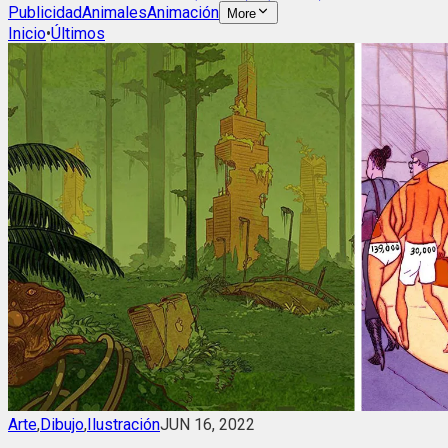
Publicidad
Animales
Animación
More
Inicio
•
Últimos
Arte
,
Dibujo
,
Ilustración
JUN 16, 2022