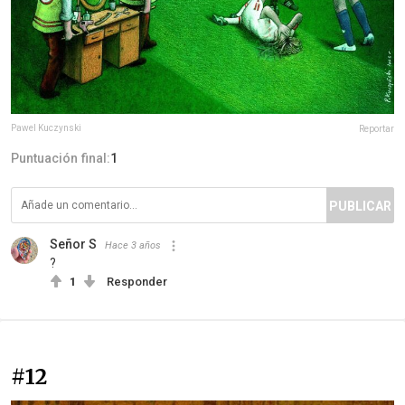
Pawel Kuczynski
Reportar
Puntuación final:
1
PUBLICAR
Señor S
Hace 3 años
?
1
Responder
#12