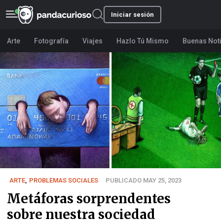
Iniciar sesión
Arte
Fotografía
Viajes
Hazlo Tú Mismo
Buenas Not
ARTE
,
PROBLEMAS SOCIALES
PUBLICADO MAY 25, 2023
Metáforas sorprendentes
sobre nuestra sociedad