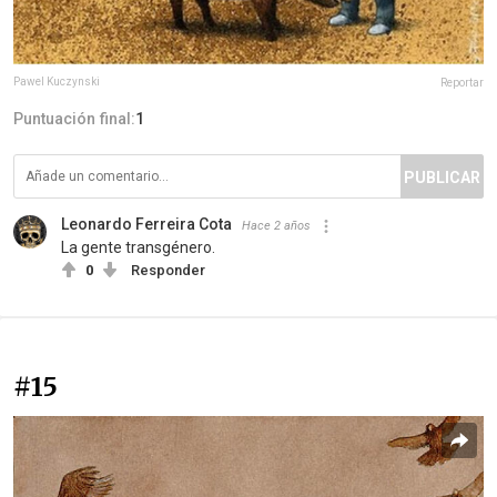
Pawel Kuczynski
Reportar
Puntuación final:
1
PUBLICAR
Leonardo Ferreira Cota
Hace 2 años
La gente transgénero.
0
Responder
#15