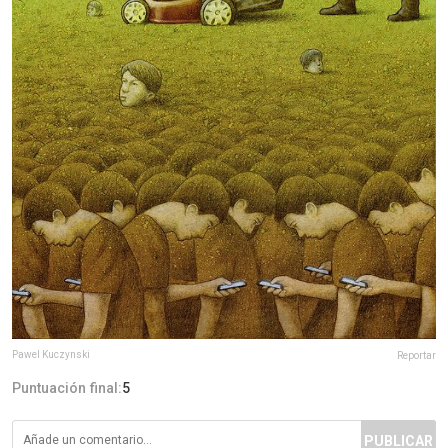
Pawel Kuczynski
Reportar
Puntuación final:
5
PUBLICAR