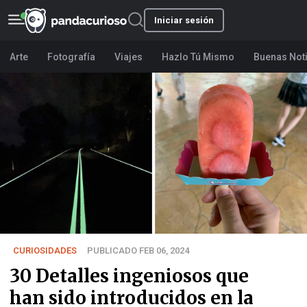
Iniciar sesión
Arte
Fotografía
Viajes
Hazlo Tú Mismo
Buenas Not
CURIOSIDADES
PUBLICADO FEB 06, 2024
30 Detalles ingeniosos que
han sido introducidos en la