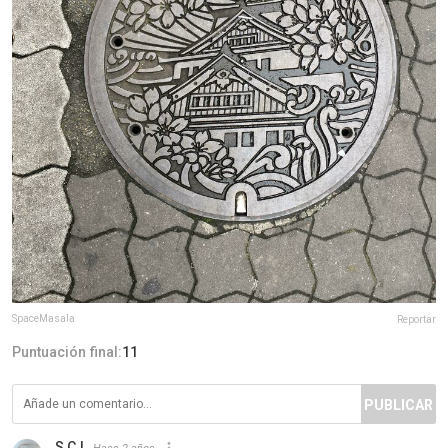
SpaceMasala
Reportar
Puntuación final:
11
PUBLICAR
S C.I