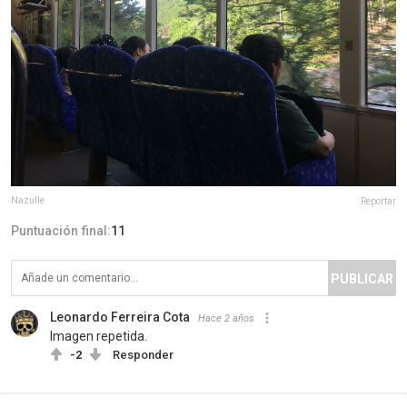
Nazulle
Reportar
Puntuación final:
11
PUBLICAR
Leonardo Ferreira Cota
Hace 2 años
Imagen repetida.
-2
Responder