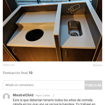
reddit.com
Reportar
Puntuación final:
10
PUBLICAR
MinstrelChild
Hace 2 años
Esto sí que deberían tenerlo todos los sitios de comida
rápida en los que uno se recoja la bandeja. Yo trabajé en