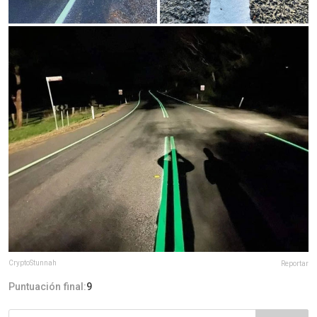
CryptoStunnah
Reportar
Puntuación final:
9