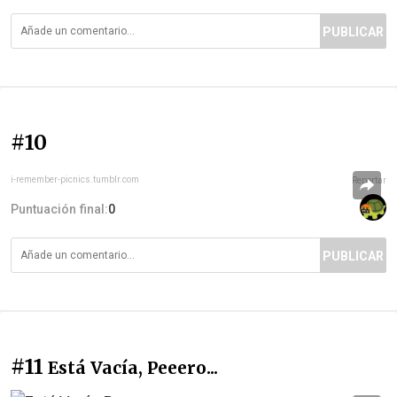
PUBLICAR
#10
i-remember-picnics.tumblr.com
Reportar
Puntuación final:
0
PUBLICAR
#11
Está Vacía, Peeero...