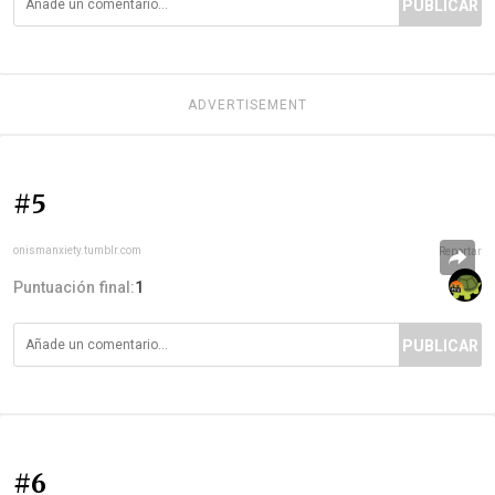
PUBLICAR
ADVERTISEMENT
#5
onismanxiety.tumblr.com
Reportar
Puntuación final:
1
PUBLICAR
#6