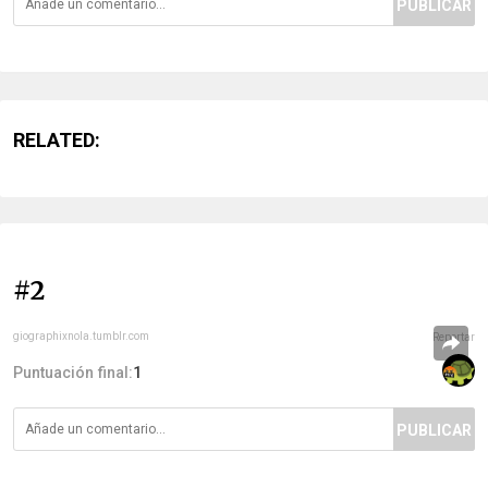
PUBLICAR
RELATED:
#2
giographixnola.tumblr.com
Reportar
Puntuación final:
1
PUBLICAR