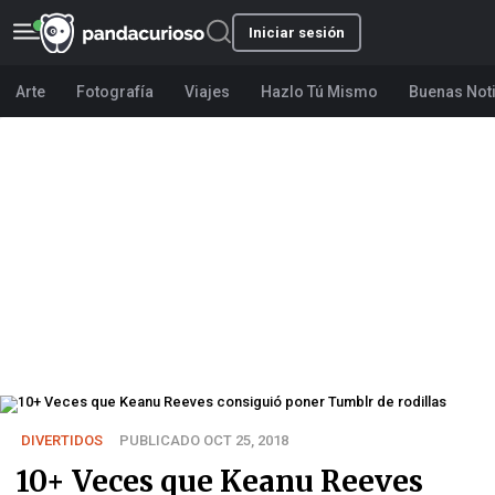
Iniciar sesión
Arte
Fotografía
Viajes
Hazlo Tú Mismo
Buenas Not
DIVERTIDOS
PUBLICADO OCT 25, 2018
10+ Veces que Keanu Reeves