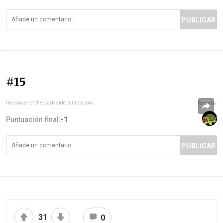
PUBLICAR
#15
the-power-of-the-dark-side.tumblr.com
Reportar
Puntuación final:
-1
PUBLICAR
31
0