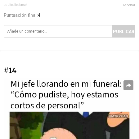
adultcoffeebreak
Reportar
Puntuación final:
4
PUBLICAR
#14