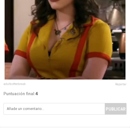
adultcoffeebreak
Reportar
Puntuación final:
4
PUBLICAR