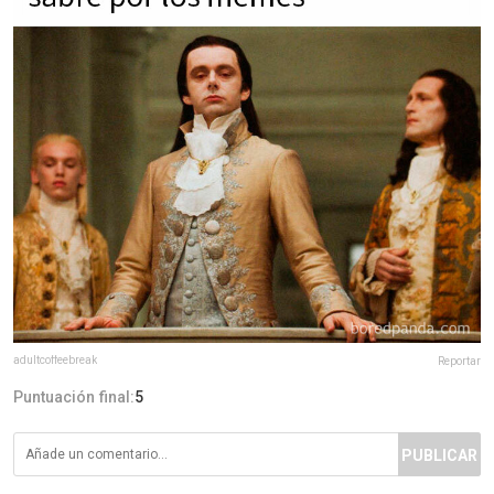
adultcoffeebreak
Reportar
Puntuación final:
5
PUBLICAR