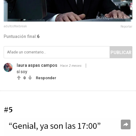
adultcoffeebreak
Reportar
Puntuación final:
6
PUBLICAR
laura aspas campos
Hace 2 meses
sí soy
0
Responder
#5