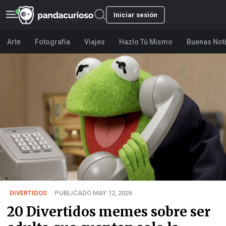
Iniciar sesión
Arte
Fotografía
Viajes
Hazlo Tú Mismo
Buenas Not
DIVERTIDOS
PUBLICADO MAY 12, 2026
20 Divertidos memes sobre ser