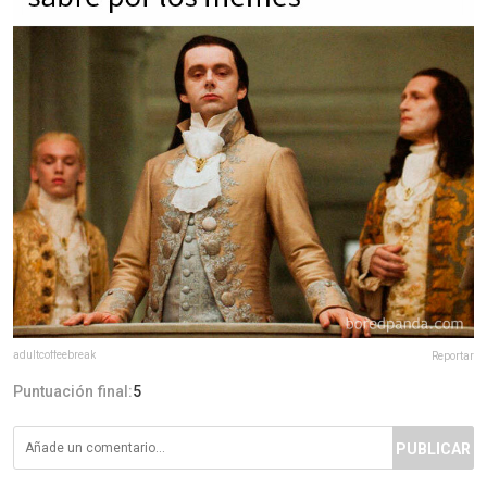
adultcoffeebreak
Reportar
Puntuación final:
5
PUBLICAR