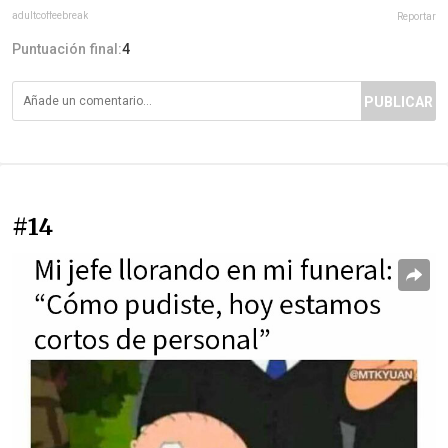
adultcoffeebreak
Reportar
Puntuación final:
4
PUBLICAR
#14