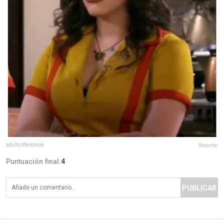
adultcoffeebreak
Reportar
Puntuación final:
4
PUBLICAR