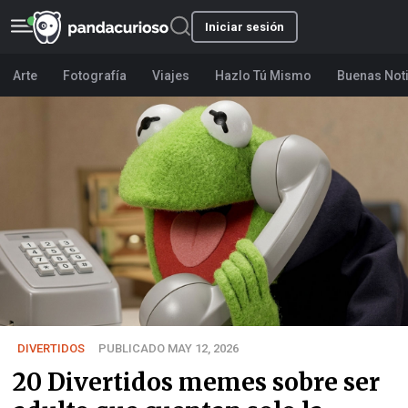
Iniciar sesión
Arte
Fotografía
Viajes
Hazlo Tú Mismo
Buenas Not
DIVERTIDOS
PUBLICADO MAY 12, 2026
20 Divertidos memes sobre ser