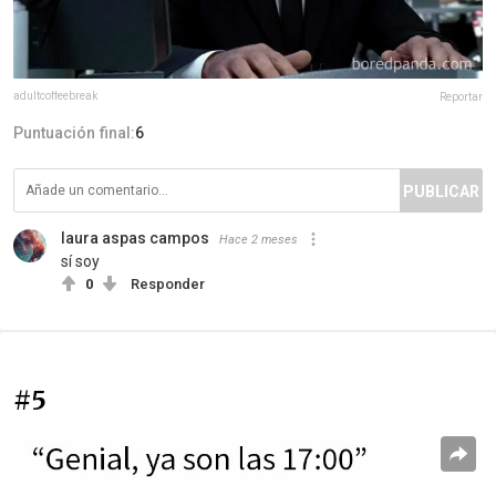
adultcoffeebreak
Reportar
Puntuación final:
6
PUBLICAR
laura aspas campos
Hace 2 meses
sí soy
0
Responder
#5