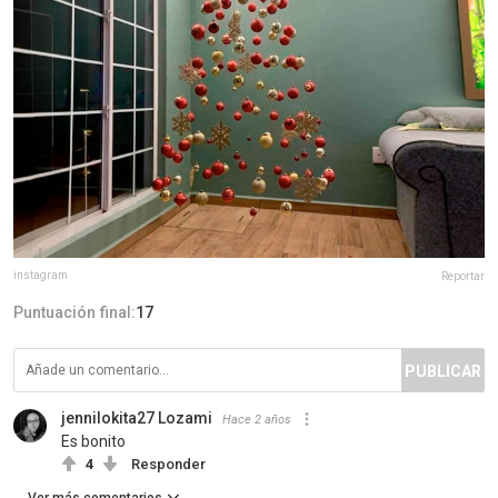
instagram
Reportar
Puntuación final:
17
PUBLICAR
jennilokita27 Lozami
Hace 2 años
Es bonito
4
Responder
Ver más comentarios