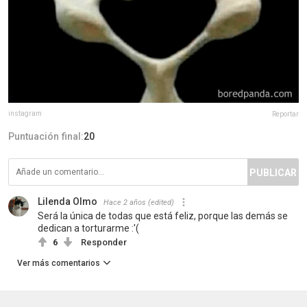
instagram
Reportar
Puntuación final:
20
PUBLICAR
Lilenda Olmo
Hace 2 años
(edited)
Será la única de todas que está feliz, porque las demás se
dedican a torturarme :'(
6
Responder
Ver más comentarios