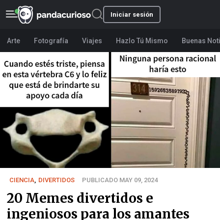
Iniciar sesión
Arte
Fotografía
Viajes
Hazlo Tú Mismo
Buenas Not
CIENCIA
,
DIVERTIDOS
PUBLICADO MAY 09, 2024
20 Memes divertidos e
ingeniosos para los amantes