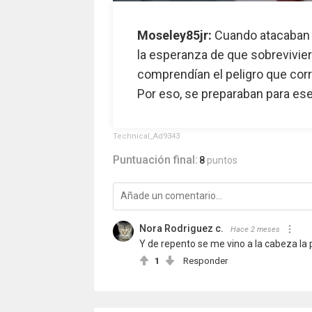
Moseley85jr:
Cuando atacaban t
la esperanza de que sobrevivier
comprendían el peligro que corr
Por eso, se preparaban para ese
Technical_Ad9343
Puntuación final:
8
puntos
Nora Rodriguez c.
Hace 2 meses
Y de repento se me vino a la cabeza la p
1
Responder