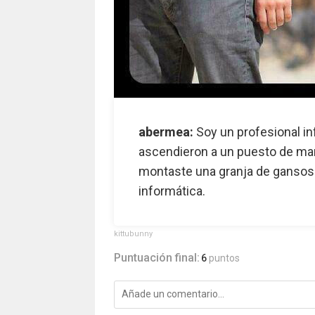
abermea:
Soy un profesional inf
ascendieron a un puesto de mand
montaste una granja de gansos 
informática.
kittubunny
Puntuación final:
6
puntos