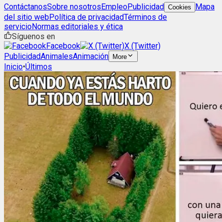
Contáctanos
Sobre nosotros
Empleo
Publicidad
Mapa
Cookies
del sitio web
Política de privacidad
Términos de
servicio
Normas editoriales y ética
Síguenos en
Facebook
X (Twitter)
Publicidad
Animales
Animación
More
Inicio
•
Últimos