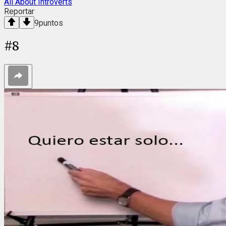
All About Introverts
Reportar
9
puntos
#
8