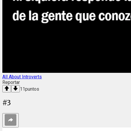
All About Introverts
Reportar
11
puntos
#
3