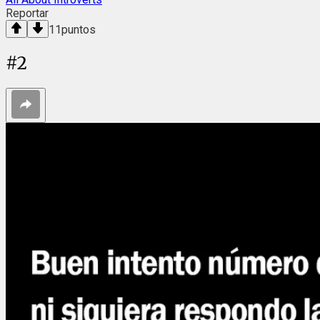
Reportar
11
puntos
#
2