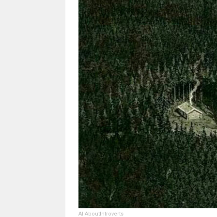
AllAboutIntroverts