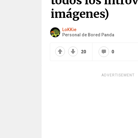
todos los intro
imágenes)
LoKKie
Personal de Bored Panda
20
0
ADVERTISEMENT