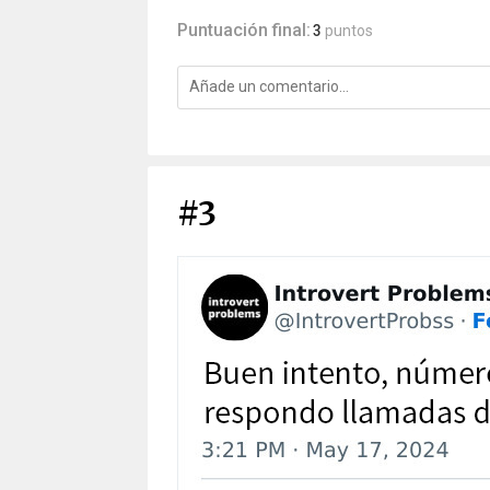
Puntuación final:
3
puntos
#3