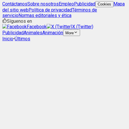
Contáctanos
Sobre nosotros
Empleo
Publicidad
Mapa
Cookies
del sitio web
Política de privacidad
Términos de
servicio
Normas editoriales y ética
Síguenos en
Facebook
X (Twitter)
Publicidad
Animales
Animación
More
Inicio
•
Últimos