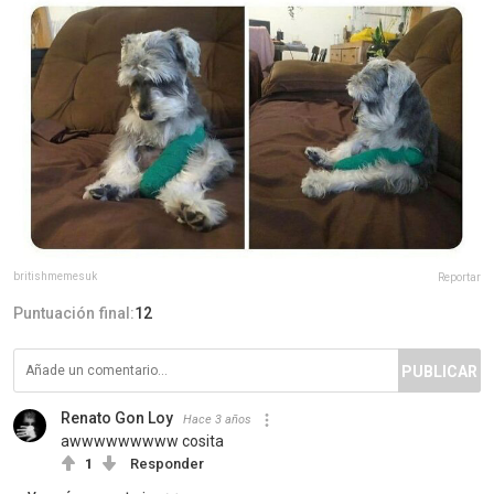
britishmemesuk
Reportar
Puntuación final:
12
PUBLICAR
Renato Gon Loy
Hace 3 años
awwwwwwwww cosita
1
Responder