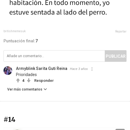
britishmemesuk
Reportar
Puntuación final:
7
PUBLICAR
Armyblink Sarita Guti Reina
Hace 3 años
Prioridades
4
Responder
Ver más comentarios
#14