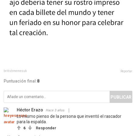
britishmemesuk
Reportar
Puntuación final:
8
PUBLICAR
Héctor Erazo
Hace 3 años
Lo mismo pienso de la persona que inventó el rascador
para la espalda.
6
Responder