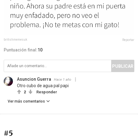
britishmemesuk
Reportar
Puntuación final:
10
PUBLICAR
Asuncion Guerra
Hace 1 año
Otro cubo de agua pal papi
2
Responder
Ver más comentarios
#5