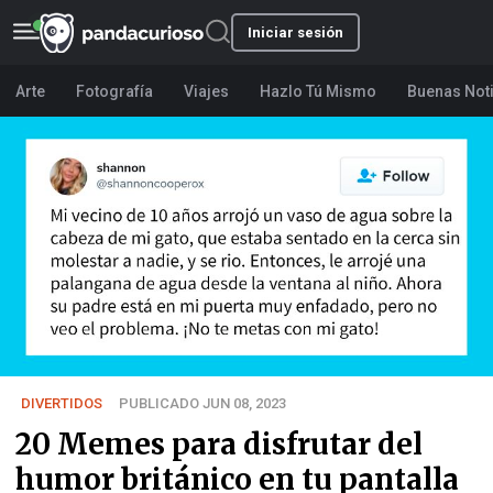
Iniciar sesión
Arte
Fotografía
Viajes
Hazlo Tú Mismo
Buenas Not
DIVERTIDOS
PUBLICADO JUN 08, 2023
20 Memes para disfrutar del
humor británico en tu pantalla