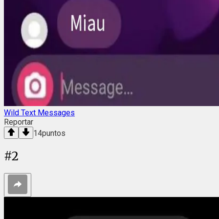
Wild Text Messages
Reportar
14
puntos
#
2