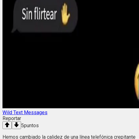
Wild Text Messages
Reportar
5
puntos
Hemos cambiado la calidez de una línea telefónica crepitante