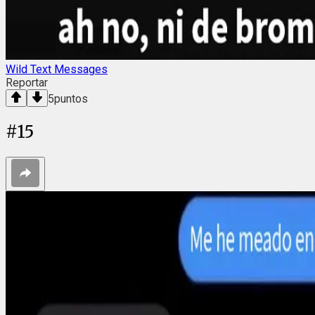
Wild Text Messages
Reportar
5
puntos
#
15