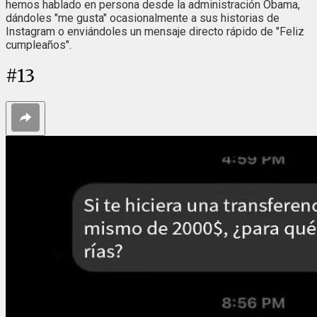
hemos hablado en persona desde la administración Obama,
dándoles "me gusta" ocasionalmente a sus historias de
Instagram o enviándoles un mensaje directo rápido de "Feliz
cumpleaños".
#
13