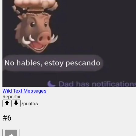
Wild Text Messages
Reportar
7
puntos
#
6