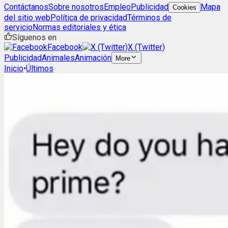
Contáctanos
Sobre nosotros
Empleo
Publicidad
Mapa
Cookies
del sitio web
Política de privacidad
Términos de
servicio
Normas editoriales y ética
Síguenos en
Facebook
X (Twitter)
Publicidad
Animales
Animación
More
Inicio
•
Últimos