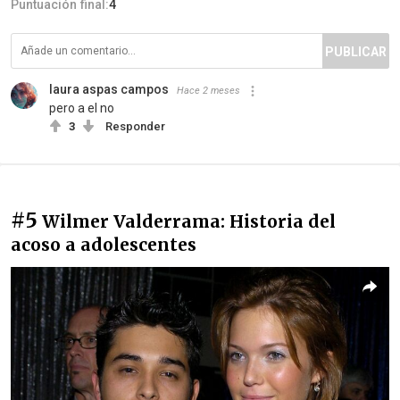
Puntuación final:
4
PUBLICAR
laura aspas campos
Hace 2 meses
pero a el no
3
Responder
#5
Wilmer Valderrama: Historia del
acoso a adolescentes