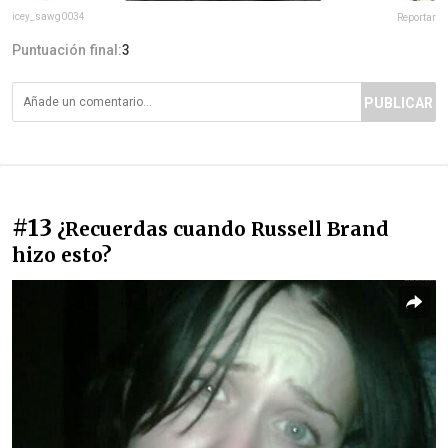
icey_sawg0034
Reportar
Puntuación final:
3
PUBLICAR
#13
¿Recuerdas cuando Russell Brand
hizo esto?