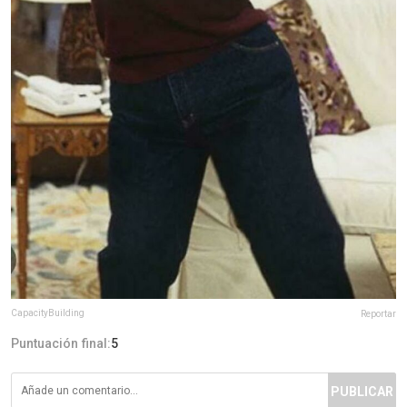
CapacityBuilding
Reportar
Puntuación final:
5
PUBLICAR