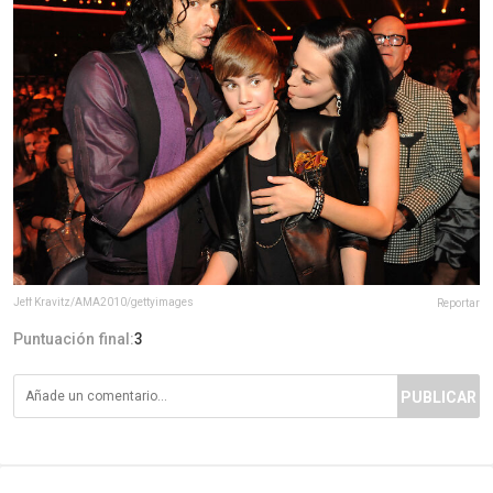
Jeff Kravitz/AMA2010/gettyimages
Reportar
Puntuación final:
3
PUBLICAR