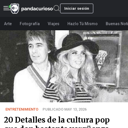
Iniciar sesión
Arte
Fotografía
Viajes
Hazlo Tú Mismo
Buenas Not
ENTRETENIMIENTO
PUBLICADO MAY 13, 2026
20 Detalles de la cultura pop