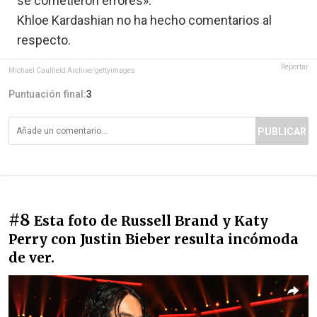
se cometieron errores».
Khloe Kardashian no ha hecho comentarios al
respecto.
Reportar
Michael Caulfield Archive/gettyimages
Puntuación final:
3
PUBLICAR
#8
Esta foto de Russell Brand y Katy
Perry con Justin Bieber resulta incómoda
de ver.